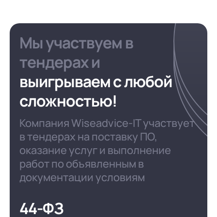
Мы участвуем в
тендерах и
выигрываем с любой
сложностью!
Компания Wiseadvice-IT участвует
в тендерах на поставку ПО,
оказание услуг и выполнение
работ по объявленным в
документации условиям
44-ФЗ