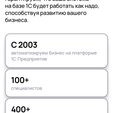
с клиентами (CRM)
на базе 1С будет работать как надо,
1С:CRM
способствуя развитию вашего
бизнеса.
Лицензии 1С
Сервисы 1С
1С-ЭДО
С 2003
1С:Контрагент
автоматизируем бизнес на платформе
1С:Предприятие
1С-Отчетность
1С:Фреш
Доки 1С
100+
специалистов
400+