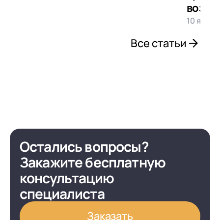
возмо
10 январ
Все статьи
Остались вопросы?
Закажите бесплатную
консультацию
специалиста
Заказать