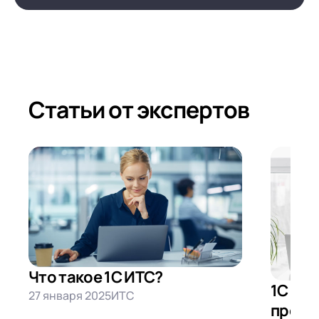
Статьи от экспертов
Что такое 1С ИТС?
1С ER
27 января 2025
ИТС
предп