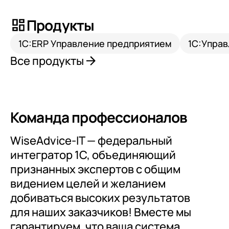
документооборот (КЭДО)
Контакты
Переход с Terrasoft CRM на 1С:CRM или
Прочие отрасли
Релокация
Продукты
1С:Кабинет сотрудника
1С-Битрикс 24
Грейды
Внутренний документооборот (СЭД)
1C:ERP Управление предприятием
1С:Упра
Истории успеха
Все продукты
1С:Документооборот 8
Отзывы сотрудников
Управление финансами (FRP)
1С:Управление холдингом
Команда профессионалов
WA:Финансист
WiseAdvice-IT — федеральный
Отраслевые решения
интегратор 1С, объединяющий
Легкая логистика
признанных экспертов с общим
Бизнес-аналитика (BI)
видением целей и желанием
добиваться высоких результатов
1С:Аналитика
для наших заказчиков! Вместе мы
Управление взаимоотношениями
гарантируем, что ваша система