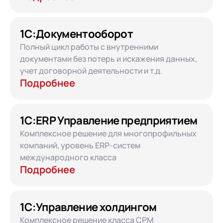
1С:Документооборот
Полный цикл работы с внутренними
документами без потерь и искажения данных,
учет договорной деятельности и т.д.
Подробнее
Ваше имя
*
1С:ERP Управление предприятием
Ваш email
*
Комплексное решение для многопрофильных
компаний, уровень ERP-систем
+7
Телефон
*
международного класса
Подробнее
+7
Номер телефона
+7
Номер телефона
Перейти в корзину
+7
Номер телефона
1С:Управление холдингом
Отправить
Продолжить покупки
Комплексное решение класса CPM