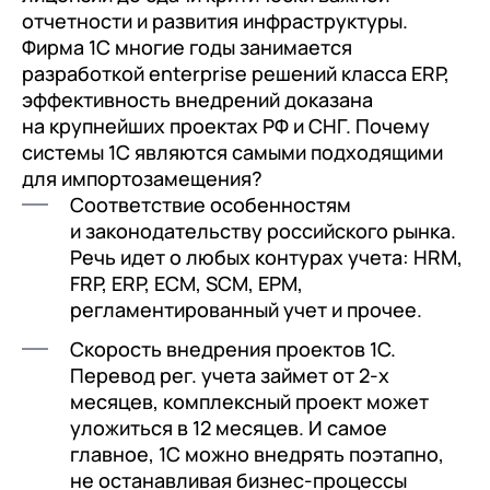
документооборот (КЭДО)
отчетности и развития инфраструктуры.
Контакты
Переход с Terrasoft CRM на 1С:CRM или
Прочие отрасли
Релокация
1С:Кабинет сотрудника
Фирма 1С многие годы занимается
1С-Битрикс 24
разработкой enterprise решений класса ERP,
Грейды
Внутренний документооборот (СЭД)
эффективность внедрений доказана
Истории успеха
на крупнейших проектах РФ и СНГ. Почему
1С:Документооборот 8
системы 1С являются самыми подходящими
Отзывы сотрудников
Управление финансами (FRP)
для импортозамещения?
Соответствие особенностям
1С:Управление холдингом
и законодательству российского рынка.
WA:Финансист
Речь идет о любых контурах учета: HRM,
FRP, ERP, ECM, SCM, EPM,
Отраслевые решения
регламентированный учет и прочее.
Легкая логистика
Скорость внедрения проектов 1С.
Перевод рег. учета займет от 2-х
Бизнес-аналитика (BI)
месяцев, комплексный проект может
1С:Аналитика
уложиться в 12 месяцев. И самое
главное, 1С можно внедрять поэтапно,
Управление взаимоотношениями с
не останавливая бизнес-процессы