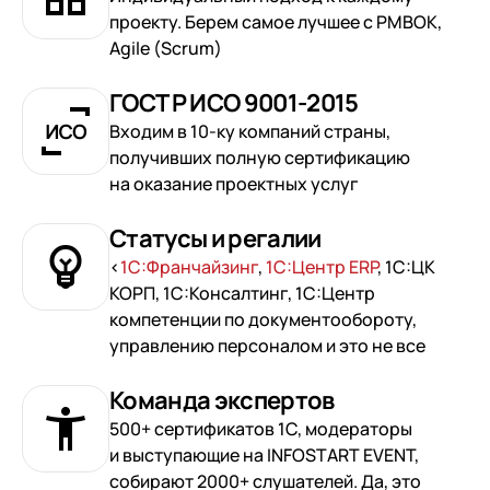
проекту. Берем самое лучшее с PMBOK,
Agile (Scrum)
ГОСТ Р ИСО 9001-2015
Входим в 10-ку компаний страны,
получивших полную сертификацию
на оказание проектных услуг
Статусы и регалии
<
1С:Франчайзинг
,
1С:Центр ERP
, 1С:ЦК
КОРП, 1С:Консалтинг, 1С:Центр
компетенции по документообороту,
управлению персоналом и это не все
Команда экспертов
500+ сертификатов 1С, модераторы
и выступающие на INFOSTART EVENT,
собирают 2000+ слушателей. Да, это