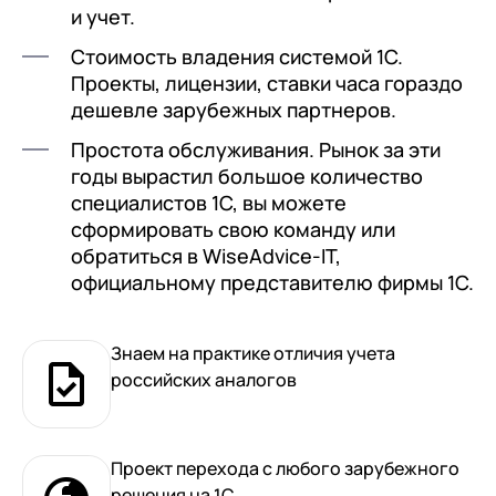
клиентами (CRM)
и учет.
1С:CRM
Стоимость владения системой 1С.
Проекты, лицензии, ставки часа гораздо
Лицензии 1С
дешевле зарубежных партнеров.
Сервисы 1С
Простота обслуживания. Рынок за эти
годы вырастил большое количество
1С-ЭДО
специалистов 1С, вы можете
1С:Контрагент
сформировать свою команду или
обратиться в WiseAdvice-IT,
1С-Отчетность
официальному представителю фирмы 1С.
1С:Фреш
Доки 1С
Знаем на практике отличия учета
российских аналогов
Проект перехода с любого зарубежного
решения на 1С