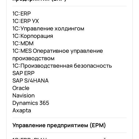
1C:ERP
1C:ERP УХ
1C:Управление холдингом
1C:Корпорация
1С:MDM
1С:MES Оперативное управление
производством
1С:Производственная безопасность
SAP ERP
SAP S/4HANA
Oracle
Navision
Dynamics 365
Axapta
Управление предприятием (EPM)