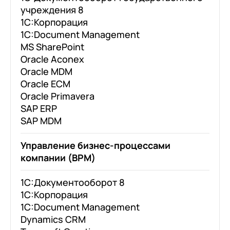
Отправить
Я даю согласие на обработку
Персональных
учреждения 8
данных
в соответствии с
Политикой
1С:Корпорация
Я даю согласие на обработку
Персональных
1С:Document Management
Конфиденциальности
данных
в соответствии с
Политикой
Отправить
MS SharePoint
Конфиденциальности
Oracle Aconex
Я даю согласие на обработку
Персональных
Oracle MDM
данных
в соответствии с
Политикой
Oracle ECM
Конфиденциальности
Oracle Primavera
SAP ERP
SAP MDM
Управление бизнес-процессами
компании (BPM)
1С:Документооборот 8
1С:Корпорация
1С:Document Management
Dynamics CRM