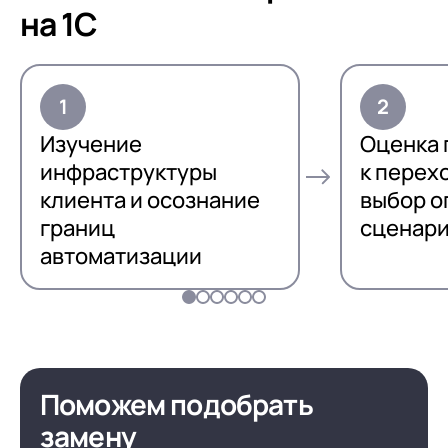
на 1С
Изучение
Оценка 
инфраструктуры
к перехо
клиента и осознание
выбор о
границ
сценар
автоматизации
Поможем подобрать
замену