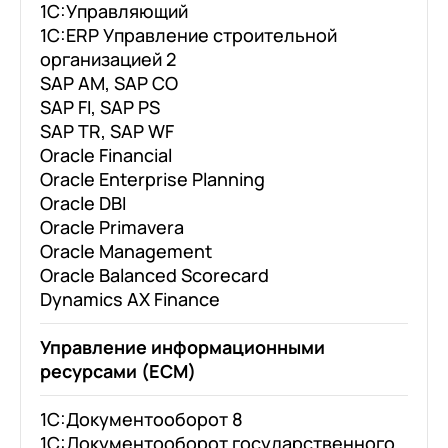
1С:Управляющий
1С:ERP Управление строительной
организацией 2
SAP AM, SAP CO
SAP FI, SAP PS
SAP TR, SAP WF
Oracle Financial
Oracle Enterprise Planning
Oracle DBI
Oracle Primavera
Oracle Management
Oracle Balanced Scorecard
Dynamics AX Finance
+7
Номер телефона
Управление информационными
+7
Номер телефона
Перейти в корзину
ресурсами (ECM)
+7
Номер телефона
Отправить
1С:Документооборот 8
Продолжить покупки
1С:Документооборот государственного