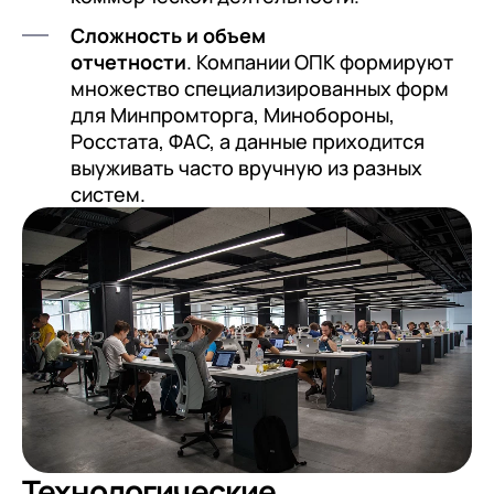
с клиентами (CRM)
Сложность и объем
1С:CRM
отчетности
. Компании ОПК формируют
множество специализированных форм
Лицензии 1С
для Минпромторга, Минобороны,
Сервисы 1С
Росстата, ФАС, а данные приходится
выуживать часто вручную из разных
1С-ЭДО
систем.
1С:Контрагент
1С-Отчетность
1С:Фреш
Доки 1С
Технологические