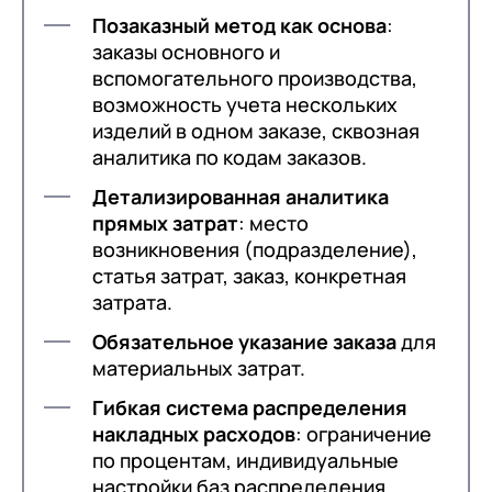
Позаказный метод как основа
кооперации
:
заказы основного и
вспомогательного производства,
возможность учета нескольких
Доработка в ERP
изделий в одном заказе, сквозная
Контроль платежных операций
аналитика по кодам заказов.
Привязка всех операций
Детализированная аналитика
прямых затрат
: место
возникновения (подразделение),
Результаты автоматизации
статья затрат, заказ, конкретная
Гибкость планирования
затрата.
Формирование заказа на
Обязательное указание заказа
для
производство;
материальных затрат.
Аналитика и отчетность
Печать паспорта на
Гибкая система распределения
изготовление;
накладных расходов
: ограничение
Закрытие этапов по паспорту;
по процентам, индивидуальные
Процесс согласования
настройки баз распределения
Повышение скорости и