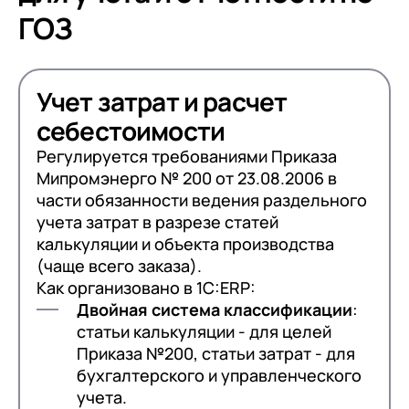
ГОЗ
Учет затрат и расчет
себестоимости
Регулируется требованиями Приказа
Мипромэнерго № 200 от 23.08.2006 в
части обязанности ведения раздельного
учета затрат в разрезе статей
калькуляции и объекта производства
Учет контрактов ГОЗ
Автозаполнение
(чаще всего заказа).
Сквозной автоматизированный
Как организовано в 1С:ERP:
процесс
Двойная система классификации
:
статьи калькуляции - для целей
Приказа №200, статьи затрат - для
бухгалтерского и управленческого
Без ошибок
учета.
Управление договорами