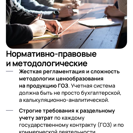
документооборот (КЭДО)
Контакты
Переход с Terrasoft CRM на 1С:CRM или
Прочие отрасли
Релокация
1С:Кабинет сотрудника
1С-Битрикс 24
Грейды
Внутренний документооборот (СЭД)
Истории успеха
1С:Документооборот 8
Отзывы сотрудников
Управление финансами (FRP)
Нормативно-правовые
1С:Управление холдингом
и методологические
WA:Финансист
Жесткая регламентация и сложность
методологии ценообразования
Отраслевые решения
на продукцию ГОЗ
. Учетная система
должна быть не просто бухгалтерской,
Легкая логистика
а калькуляционно-аналитической.
Бизнес-аналитика (BI)
Строгие требования к раздельному
1С:Аналитика
учету затрат
по каждому
государственному контракту (ГОЗ) и по
Управление взаимоотношениями
коммерческой деятельности.