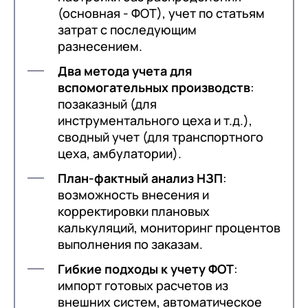
(основная - ФОТ), учет по статьям
прозрачности процесса.
затрат с последующим
разнесением.
Управление ФОТ
Два метода учета для
вспомогательных производств
:
позаказный (для
Контроль исполнения
инструментального цеха и т.д.),
сводный учет (для транспортного
цеха, амбулатории).
План-фактный анализ НЗП
:
возможность внесения и
корректировки плановых
калькуляций, мониторинг процентов
выполнения по заказам.
Гибкие подходы к учету ФОТ
:
импорт готовых расчетов из
внешних систем, автоматическое