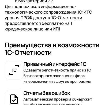
и Бухгалтерией 7.7.
с клиентами (CRM)
Для подписчиков информационно-
1С:CRM
технологического сопровождения 1С:ИТС
уровня ПРОФ доступ к 1С-Отчетности
Лицензии 1С
предоставляется бесплатно на 1
юридическое лицо или ИП!
Сервисы 1С
1С-ЭДО
Преимущества и возможности
1С:Контрагент
1С-Отчетности
1С-Отчетность
1С:Фреш
Привычный интерфейс 1С
Сдавайте реготчетность прямо из 1С
Доки 1С
без повторного заполнения форм
и переключения в другие программы
Отчеты без ошибок
Автоматическая проверка обнаружит
ошибки до отправки отчетности