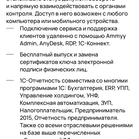
документооборот (КЭДО)
и напрямую взаимодействовать с органами
Контакты
Переход с Terrasoft CRM на 1С:CRM или
Прочие отрасли
Релокация
1С:Кабинет сотрудника
контроля. Доступ в него возможен с любого
1С-Битрикс 24
компьютера или мобильного устройства.
Грейды
Внутренний документооборот (СЭД)
Подключение сервиса и поддержка
Истории успеха
клиентов удаленно с помощью Ammyy
1С:Документооборот 8
Admin, AnyDesk, RDP, 1С-Коннект.
Отзывы сотрудников
Управление финансами (FRP)
Бесплатный выпуск и замена
1С:Управление холдингом
сертификатов ключа электронной
подписи физических лиц.
WA:Финансист
1С-Отчетность совместима со многими
Отраслевые решения
программами 1С: Бухгалтерия, ERP, УПП,
Управление холдингом, УНФ,
Легкая логистика
Комплексная автоматизация, ЗУП,
Бизнес-аналитика (BI)
Налогоплательщик, Предприниматель
2015, Отчетность предпринимателя.
1С:Аналитика
Также со всеми отраслевыми решениями
на базе выше перечисленных
Управление взаимоотношениями