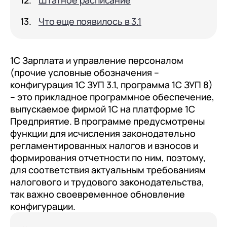
Штатное расписание
клиентами (CRM)
1С:CRM
Что еще появилось в 3.1
Лицензии 1С
1С Зарплата и управление персоналом
Сервисы 1С
(прочие условные обозначения –
1С-ЭДО
конфигурация 1С ЗУП 3.1, программа 1С ЗУП 8)
– это прикладное программное обеспечение,
1С:Контрагент
выпускаемое фирмой 1С на платформе 1С
1С-Отчетность
Предприятие. В программе предусмотрены
функции для исчисления законодательно
1С:Фреш
регламентированных налогов и взносов и
Доки 1С
формирования отчетности по ним, поэтому,
для соответствия актуальным требованиям
налогового и трудового законодательства,
так важно своевременное обновление
конфигурации.