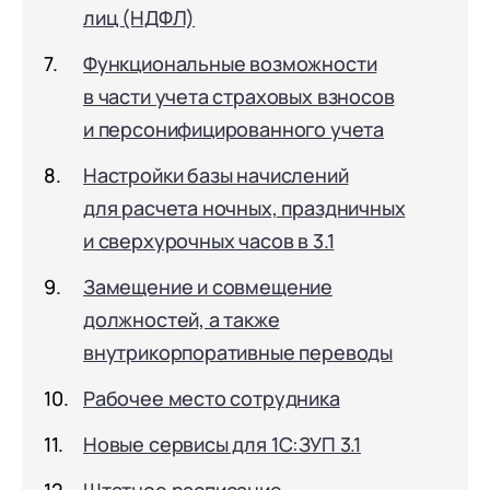
документооборот (КЭДО)
лиц (НДФЛ)
Контакты
Переход с Terrasoft CRM на 1С:CRM или
Прочие отрасли
Релокация
1С:Кабинет сотрудника
1С-Битрикс 24
Функциональные возможности
Грейды
Внутренний документооборот (СЭД)
в части учета страховых взносов
Истории успеха
и персонифицированного учета
1С:Документооборот 8
Отзывы сотрудников
Управление финансами (FRP)
Настройки базы начислений
для расчета ночных, праздничных
1С:Управление холдингом
и сверхурочных часов в 3.1
WA:Финансист
Замещение и совмещение
Отраслевые решения
должностей, а также
Легкая логистика
внутрикорпоративные переводы
Бизнес-аналитика (BI)
Рабочее место сотрудника
1С:Аналитика
Новые сервисы для 1С:ЗУП 3.1
Управление взаимоотношениями с