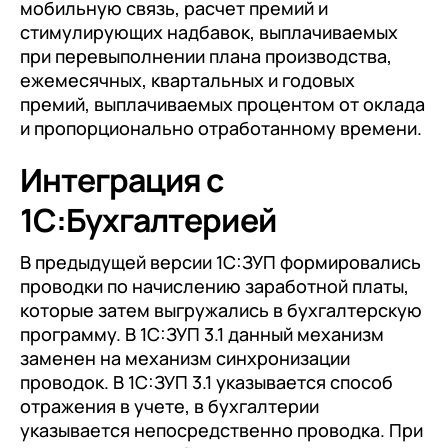
мобильную связь, расчет премий и
+7
Номер телефона
стимулирующих надбавок, выплачиваемых
+7
Номер телефона
Перейти в корзину
при перевыполнении плана производства,
+7
Номер телефона
ежемесячных, квартальных и годовых
Отправить
премий, выплачиваемых процентом от оклада
Продолжить покупки
Отправить
и пропорционально отработанному времени.
Я даю согласие на обработку
Персональных
данных
в соответствии с
Политикой
Интеграция с
Я даю согласие на обработку
Персональных
Конфиденциальности
данных
в соответствии с
Политикой
Отправить
1С:Бухгалтерией
Конфиденциальности
Я даю согласие на обработку
Персональных
В предыдущей версии 1С:ЗУП формировались
данных
в соответствии с
Политикой
проводки по начислению заработной платы,
Конфиденциальности
которые затем выгружались в бухгалтерскую
программу. В 1С:ЗУП 3.1 данный механизм
заменен на механизм синхронизации
проводок. В 1С:ЗУП 3.1 указывается способ
отражения в учете, в бухгалтерии
указывается непосредственно проводка. При