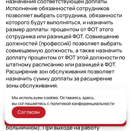
назначения соответствующей доплаты.
Исполнение обязанностей сотрудников
позволяет выбрать сотрудника, обязанности
которого будут выполняться, и назначить
размер доплаты: процентом от ФОТ этого
сотрудника или разницей ФОТ. Совмещение
должностей (профессий) позволяет выбрать
совмещаемую должность, а также назначить
доплату процентом от ФОТ этой должности по
штатному расписанию или разницей в ФОТ.
Расширение зон обслуживания позволяет
назначить сумму доплаты за расширение
зоны обслуживания.
В 1С:ЗУП 3.1 КОРП также реализован
Мы используем cookies. Оставаясь здесь,
функционал для приема или перевода нового
вы соглашаетесь с
политикой конфиденциальности
работника на время отсутствия основного
Согласен
работника (например, когда основной
Заказать консультацию
работник в декрете или на длительном
больничном). При выходе на работу