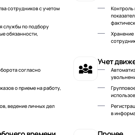
ва сотрудников с учетом
Контроль 
показател
фактическ
я службы по подбору
ые обязанности,
Хранение 
сотрудни
Учет движ
оборота согласно
Автоматиз
увольнени
азов о приеме на работу,
Групповое
использов
в, ведение личных дел
Регистрац
в информа
абочего времени
Прочее