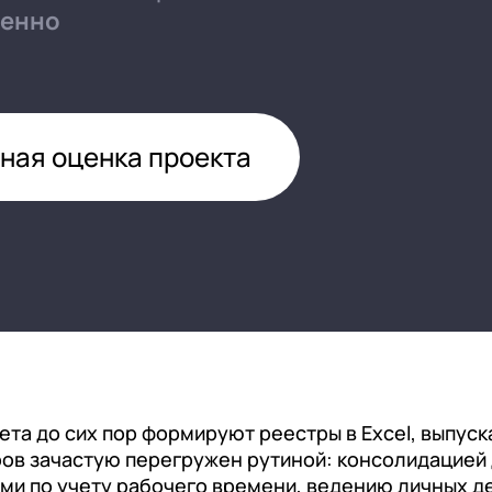
нтооборот 8
ленно
е финансами (FRP)
ение холдингом
сист
ная оценка проекта
та до сих пор формируют реестры в Excel, выпуск
дров зачастую перегружен рутиной: консолидацией
и по учету рабочего времени, ведению личных де