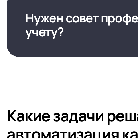
Нужен совет профе
учету?
Какие задачи реш
автоматизация ка