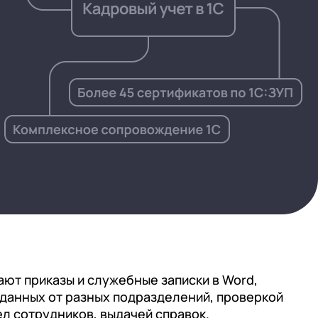
Подробнее
Подробнее
Посмотреть проекты
Что входит
Что входит
Открыть вакансии
ают приказы и служебные записки в Word,
 данных от разных подразделений, проверкой
л сотрудников, выдачей справок.