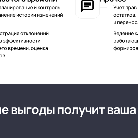
планирование и контроль
Учет прав
анение истории изменений
остатков,
и перенос
истрация отклонений
Ведение к
из эффективности
работающи
его времени, оценка
формирова
ов.
ие выгоды получит ваша