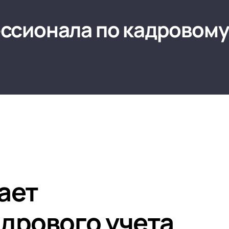
ссионала по кадровому
ает
дрового учета