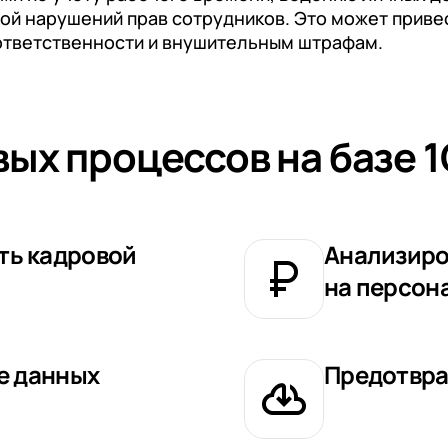
ной нарушений прав сотрудников. Это может прив
ответственности и внушительным штрафам.
ых процессов на базе 1
ть кадровой
Анализиро
на персон
же данных
Предотвра