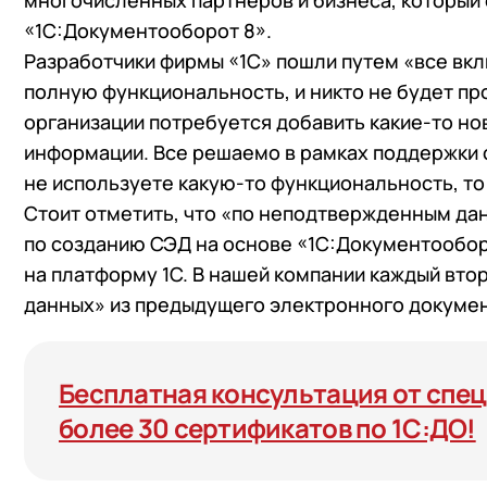
многочисленных партнеров и бизнеса, который 
+7
Номер
«1С:Документооборот 8».
+7
Номер
Перейти в корзину
Разработчики фирмы «1С» пошли путем «все вк
полную функциональность, и никто не будет пр
организации потребуется добавить какие-то н
Я даю согласие на об
информации. Все решаемо в рамках поддержки с
Конфиденциальности
Я даю согласие на об
не используете какую-то функциональность, то
Конфиденциальности
Стоит отметить, что «по неподтвержденным да
Я даю согласие на об
по созданию СЭД на основе «1С:Документообор
Конфиденциальности
на платформу 1С. В нашей компании каждый вто
данных» из предыдущего электронного докуме
Бесплатная консультация от специ
более 30 сертификатов по 1С:ДО!