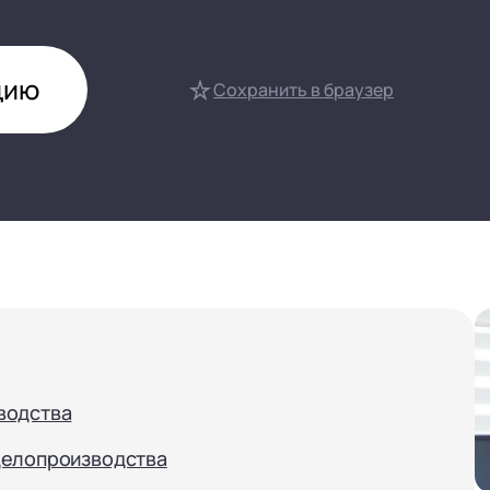
нтооборот 8
е финансами (FRP)
цию
ение холдингом
Сохранить в браузер
сист
водства
делопроизводства