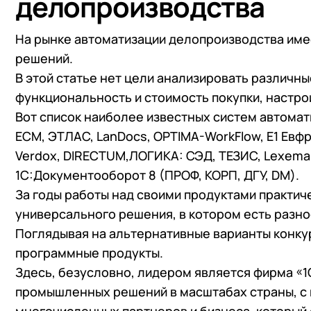
делопроизводства
На рынке автоматизации делопроизводства име
решений.
В этой статье нет цели анализировать различн
функциональность и стоимость покупки, настро
Вот список наиболее известных систем автома
ECM, ЭТЛАС, LanDocs, OPTIMA-WorkFlow, Е1 Евфр
Verdox, DIRECTUM,ЛОГИКА: СЭД, ТЕЗИС, Lexema-E
1С:Документооборот 8 (ПРОФ, КОРП, ДГУ, DM).
За годы работы над своими продуктами практич
универсального решения, в котором есть разн
Поглядывая на альтернативные варианты конкур
программные продукты.
Здесь, безусловно, лидером является фирма «
промышленных решений в масштабах страны, с
+7
Номер