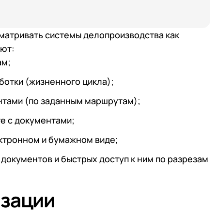
сматривать системы делопроизводства как
ют:
ам;
ботки (жизненного цикла);
нтами (по заданным маршрутам);
те с документами;
ктронном и бумажном виде;
документов и быстрых доступ к ним по разрезам
изации