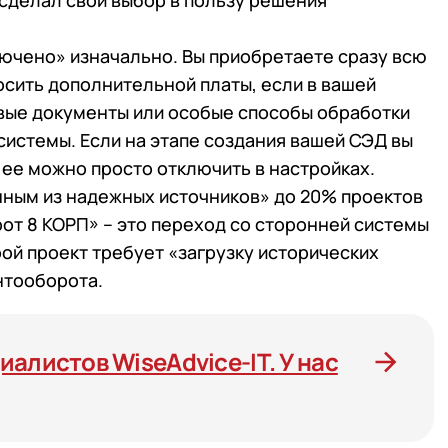
сделал свой выбор в пользу решения
 телефона
 телефона
Продолжить покупки
лючено» изначально. Вы приобретаете сразу всю
Отправить
осить дополнительной платы, если в вашей
Отправить
овые документы или особые способы обработки
работку
Персональных данных
в соответствии с
Поли
истемы. Если на этапе создания вашей СЭД вы
работку
Персональных данных
в соответствии с
Поли
Отправить
 ее можно просто отключить в настройках.
нным из надежных источников» до 20% проектов
работку
Персональных данных
в соответствии с
Поли
от 8 КОРП» – это переход со сторонней системы
рой проект требует «загрузку исторических
нтооборота.
алистов WiseAdvice-IT. У нас