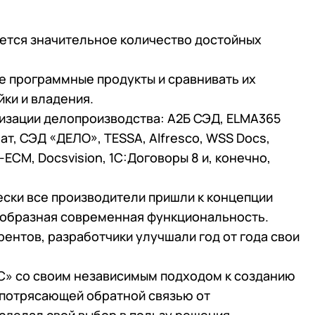
ется значительное количество достойных
ые программные продукты и сравнивать их
йки и владения.
тизации делопроизводства: А2Б СЭД, ELMA365
ат, СЭД «ДЕЛО», TESSA, Alfresco, WSS Docs,
CM, Docsvision, 1С:Договоры 8 и, конечно,
ески все производители пришли к концепции
ообразная современная функциональность.
ентов, разработчики улучшали год от года свои
1С» со своим независимым подходом к созданию
 потрясающей обратной связью от
 телефона