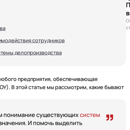
П
в
О
с
ва
имодействия сотрудников
стемы делопроизводства
любого предприятия, обеспечивающая
У). В этой статье мы рассмотрим, какие бывают
лям понимание существующих
систем
азначения. И помочь выделить