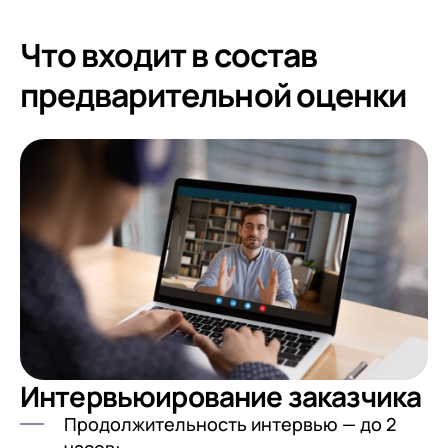
клиентами (CRM)
1С:CRM
Что входит в состав
Лицензии 1С
предварительной оценки
Сервисы 1С
1С-ЭДО
1С:Контрагент
1С-Отчетность
1С:Фреш
Доки 1С
Интервьюирование заказчика
Продолжительность интервью — до 2
часов: