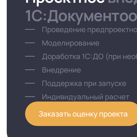
1С:Документо
Проведение предпроектно
Моделирование
Доработка 1С:ДО (при не
Внедрение
Поддержка при запуске
Индивидуальный расчет
Заказать оценку проекта