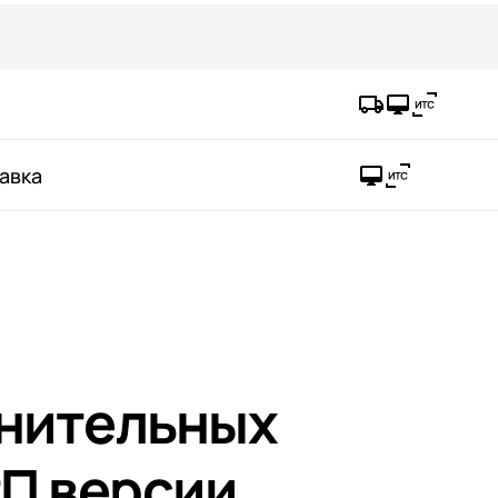
авка
нительных
П версии