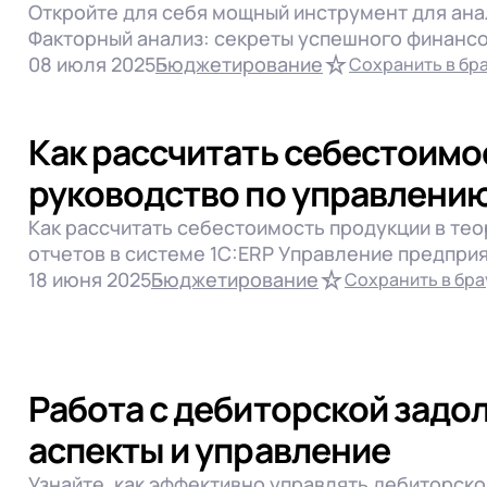
Торговля
Поддержка
 телефона
Откройте для себя мощный инструмент для ана
1Спарк Риски
Управление финансами
Разработка
Факторный анализ: секреты успешного финанс
 телефона
WA:Финансист
Продолжить покупки
Управленческий учет
Сравнение програм
08 июля 2025
Бюджетирование
Сохранить в бр
Другие программы
Отправить
ЭДО
Технологии
Лицензии 1С
Отправить
Юридическая деятель
Установка
работку
Персональных данных
в соответствии с
Поли
Программы 1С
Как рассчитать себестоимо
работку
Персональных данных
в соответствии с
Поли
Сервер 1С
Отправить
руководство по управлени
Как рассчитать себестоимость продукции в тео
работку
Персональных данных
в соответствии с
Поли
отчетов в системе 1С:ERP Управление предпри
18 июня 2025
Бюджетирование
Сохранить в бра
Работа с дебиторской задо
аспекты и управление
Узнайте, как эффективно управлять дебиторск