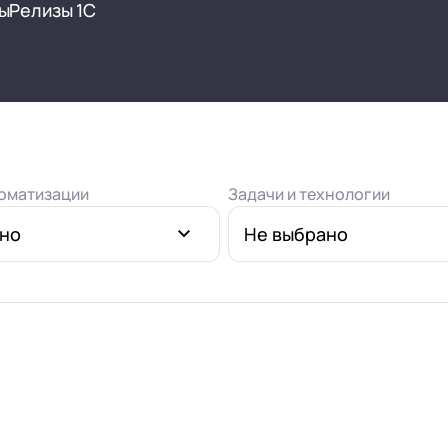
нтооборот 8
ы
Релизы 1С
е финансами (FRP)
ение холдингом
сист
оматизации
Задачи и технологии
ано
Не выбрано