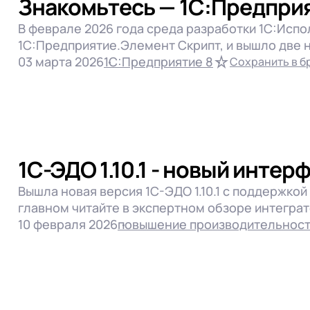
Знакомьтесь — 1С:Предпри
1С:Управление наш
 телефона
Сравнение программ
1С:Управление тор
В феврале 2026 года среда разработки 1С:Исп
 телефона
Продолжить покупки
Программы 1С
1С:Предприятие.Элемент Скрипт, и вышло две но
Отправить
03 марта 2026
1С:Предприятие 8
Сохранить в б
Отправить
работку
Персональных данных
в соответствии с
Поли
работку
Персональных данных
в соответствии с
Поли
Отправить
работку
Персональных данных
в соответствии с
Поли
1С-ЭДО 1.10.1 - новый инте
Вышла новая версия 1С-ЭДО 1.10.1 с поддержкой
главном читайте в экспертном обзоре интеграто
10 февраля 2026
повышение производительност