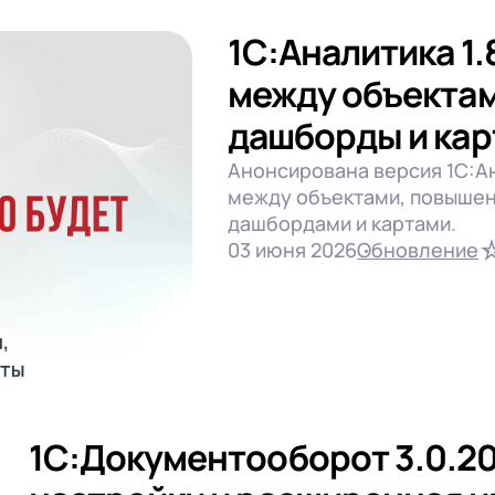
1С:Аналитика 1.
между объектам
дашборды и ка
Анонсирована версия 1С:Ан
между объектами, повышен
дашбордами и картами.
03 июня 2026
Обновление
1С:Документооборот 3.0.20 