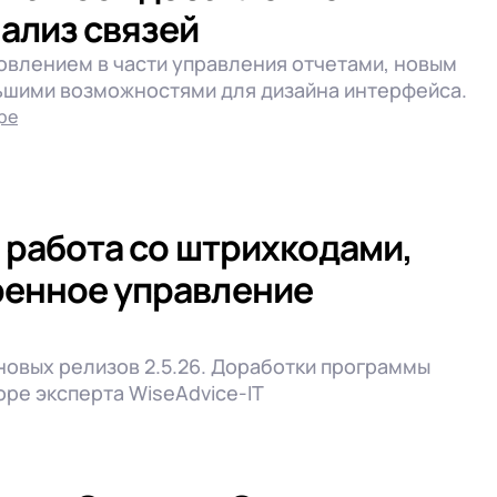
нализ связей
новлением в части управления отчетами, новым
ьшими возможностями для дизайна интерфейса.
ре
я работа со штрихкодами,
ренное управление
овых релизов 2.5.26. Доработки программы
оре эксперта WiseAdvice-IT
Снять выбор
Выбрать все
Снять выбор
Снять выбор
Выбрать все
Выбрать все