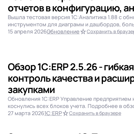
отчетов в конфигурацию, а
Вышла тестовая версия 1С:Аналитика 1.88 с об
инструментом для диаграмм и дашбордов, бол
15 апреля 2026
Обновление
Сохранить в браузе
Обзор 1С:ERP 2.5.26 - гибка
контроль качества и расши
закупками
Обновления 1С:ERP Управление предприятием н
коснулись всех блоков учета. Подробнее в обз
27 марта 2026
1С:ERP
Сохранить в браузере
1С:Предприятие 8
1С:Розница
 телефона
Разработка
ЭДО