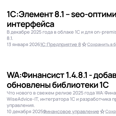
1С:Элемент 8.1 – seo-оптим
интерфейса
В декабре 2025 года в облаке 1С и для on-pre
8.1.
13 января 2026
1С:Предприятие 8
Сохранить в 
WA:Финансист 1.4.8.1 - доб
обновлены библиотеки 1С
Что нового в свежем релизе 2025 года WA:Финанс
WiseAdvice-IT, интегратора 1C и разработчика
управления.
10 декабря 2025
Финансовое управление
Сохр