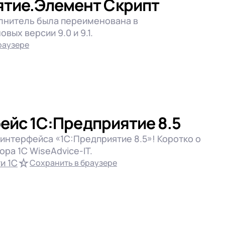
ятие.Элемент Скрипт
ей фирмой
говлей
олнитель была переименована в
вых версии 9.0 и 9.1.
раузере
тикой
тикой
тикой
рфейс 1С:Предприятие 8.5
 интерфейса «1С:Предприятие 8.5»! Коротко о
ра 1C WiseAdvice-IT.
и 1С
Сохранить в браузере