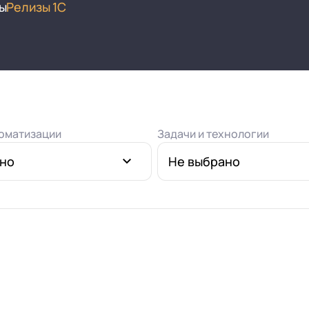
нтооборот 8
ы
Релизы 1С
е финансами (FRP)
ение холдингом
сист
оматизации
Задачи и технологии
ано
Не выбрано