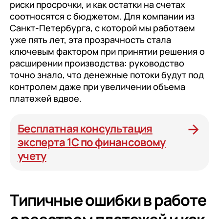
риски просрочки, и как остатки на счетах
+7
Номер телефона
+7
Номер телефона
соотносятся с бюджетом. Для компании из
Перейти в корзину
Санкт-Петербурга, с которой мы работаем
+7
Номер телефона
уже пять лет, эта прозрачность стала
Отправить
ключевым фактором при принятии решения о
Продолжить покупки
Отправить
расширении производства: руководство
Я даю согласие на обработку
Персональных
точно знало, что денежные потоки будут под
данных
в соответствии с
Политикой
Я даю согласие на обработку
Персональных
контролем даже при увеличении объема
Конфиденциальности
данных
в соответствии с
Политикой
платежей вдвое.
Отправить
Конфиденциальности
Я даю согласие на обработку
Персональных
Бесплатная консультация
данных
в соответствии с
Политикой
эксперта 1С по финансовому
Конфиденциальности
учету
Типичные ошибки в работе