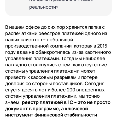
с клиентами (CRM)
реальности»
1С:CRM
Лицензии 1С
В нашем офисе до сих пор хранится папка с
Сервисы 1С
распечатками реестров платежей одного из
наших клиентов – небольшой
1С-ЭДО
производственной компании, которая в 2015
1С:Контрагент
году едва не обанкротилась из-за хаотичного
управления платежами. Тогда мы наиболее
1С-Отчетность
наглядно столкнулись с тем, как отсутствие
1С:Фреш
системы управления платежами может
привести к кассовым разрывам и потере
Доки 1С
доверия со стороны поставщиков. Сегодня,
спустя десять лет и более 200 внедренных
систем управления платежами, мы точно
знаем:
реестр платежей в 1С – это не просто
документ в программе, а ключевой
инструмент финансовой стабильности