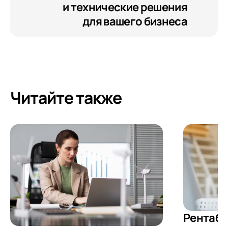
и технические решения
для вашего бизнеса
Читайте также
Рентабе