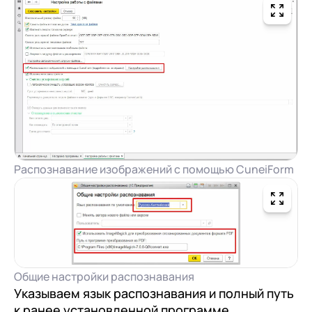
Распознавание изображений с помощью CuneiForm
+7
Номер телефона
Общие настройки распознавания
+7
Номер телефона
Перейти в корзину
Указываем язык распознавания и полный путь
+7
Номер телефона
к ранее установленной программе