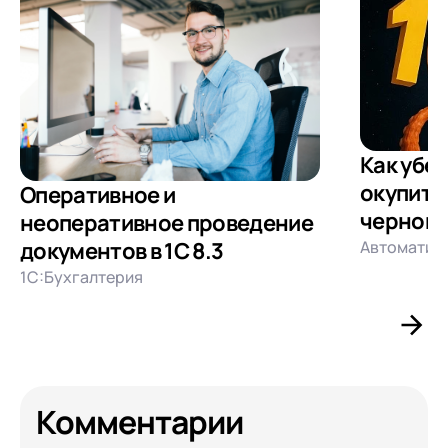
Как убед
окупится
Оперативное и
черной 
неоперативное проведение
Автоматиз
документов в 1С 8.3
1С:Бухгалтерия
Комментарии