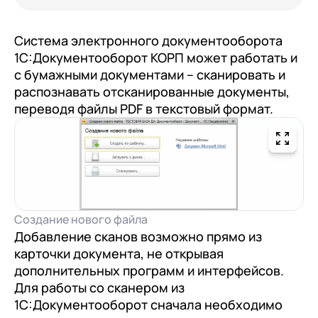
документооборот (КЭДО)
Контакты
Переход с Terrasoft CRM на 1С:CRM или
Прочие отрасли
Релокация
1С:Кабинет сотрудника
1С-Битрикс 24
Система электронного документооборота
Грейды
1С:Документооборот КОРП может работать и
Внутренний документооборот (СЭД)
с бумажными документами – сканировать и
Истории успеха
1С:Документооборот 8
распознавать отсканированные документы,
Отзывы сотрудников
переводя файлы PDF в текстовый формат.
Управление финансами (FRP)
1С:Управление холдингом
WA:Финансист
Отраслевые решения
Создание нового файла
Легкая логистика
Добавление сканов возможно прямо из
Бизнес-аналитика (BI)
карточки документа, не открывая
дополнительных программ и интерфейсов.
1С:Аналитика
Для работы со сканером из
1С:Документооборот сначала необходимо
Управление взаимоотношениями с