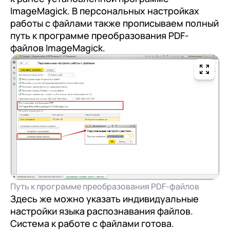
Отправить
ImageMagick. В персональных настройках
Продолжить покупки
работы с файлами также прописываем полный
Отправить
Я даю согласие на обработку
Персональных
путь к программе преобразования PDF-
данных
в соответствии с
Политикой
Я даю согласие на обработку
Персональных
файлов ImageMagick.
Конфиденциальности
данных
в соответствии с
Политикой
Отправить
Конфиденциальности
Я даю согласие на обработку
Персональных
данных
в соответствии с
Политикой
Конфиденциальности
Путь к программе преобразования PDF-файлов
Здесь же можно указать индивидуальные
настройки языка распознавания файлов.
Система к работе с файлами готова.