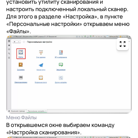
клиентами (CRM)
установить утилиту сканирования и
настроить подключенный локальный сканер.
1С:CRM
Для этого в разделе «Настройка», в пункте
«Персональные настройки» открываем меню
Лицензии 1С
«Файлы».
Сервисы 1С
1С-ЭДО
1С:Контрагент
1С-Отчетность
1С:Фреш
Доки 1С
Меню Файлы
В открывшемся окне выбираем команду
«Настройка сканирования».