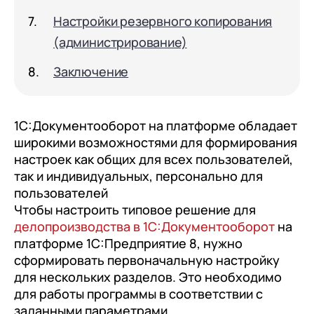
документооборот (КЭДО)
Контакты
Настройки резервного копирования
Переход с Terrasoft CRM на 1С:CRM или
Прочие отрасли
Релокация
1С:Кабинет сотрудника
1С-Битрикс 24
(администрирование)
Грейды
Внутренний документооборот (СЭД)
Заключение
Истории успеха
1С:Документооборот 8
Отзывы сотрудников
Управление финансами (FRP)
1С:Документооборот на платформе обладает
1С:Управление холдингом
широкими возможностями для формирования
настроек как общих для всех пользователей,
WA:Финансист
так и индивидуальных, персонально для
пользователей
Отраслевые решения
Чтобы настроить типовое решение для
Легкая логистика
делопроизводства в 1С:Документооборот
на
платформе 1С:Предприятие 8, нужно
Бизнес-аналитика (BI)
сформировать первоначальную настройку
1С:Аналитика
для нескольких разделов. Это необходимо
для работы программы в соответствии с
Управление взаимоотношениями
заданными параметрами.