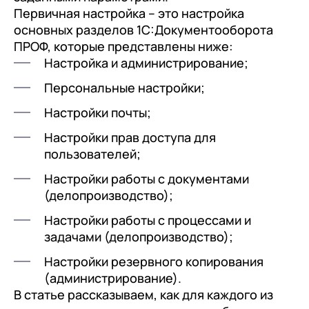
с клиентами (CRM)
Первичная настройка – это настройка
1С:CRM
основных разделов 1С:Документооборота
ПРОФ, которые представлены ниже:
Лицензии 1С
Настройка и администрирование;
Сервисы 1С
Персональные настройки;
1С-ЭДО
Настройки почты;
1С:Контрагент
Настройки прав доступа для
пользователей;
1С-Отчетность
Настройки работы с документами
1С:Фреш
(делопроизводство);
Доки 1С
Настройки работы с процессами и
задачами (делопроизводство);
Настройки резервного копирования
(администрирование).
В статье рассказываем, как для каждого из