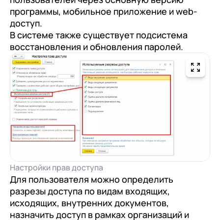
+7
Номер телефона
программы, мобильное приложение и web-
+7
Номер телефона
Перейти в корзину
доступ.
+7
Номер телефона
В системе также существует подсистема
Отправить
восстановления и обновления паролей.
Продолжить покупки
Отправить
Я даю согласие на обработку
Персональных
данных
в соответствии с
Политикой
Я даю согласие на обработку
Персональных
Конфиденциальности
данных
в соответствии с
Политикой
Отправить
Конфиденциальности
Я даю согласие на обработку
Персональных
данных
в соответствии с
Политикой
Конфиденциальности
Настройки прав доступа
Для пользователя можно определить
разрезы доступа по видам входящих,
исходящих, внутренних документов,
назначить доступ в рамках организаций и