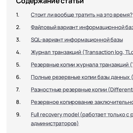
Содержание статьи
Стоит ли вообще тратить на это время?
Файловый вариант информационной ба
SQL-вариант информационной базы
Журнал транзакций (Transaction log, TL
Резервные копии журнала транзакций (T
Полные резервные копии базы данных (Fu
Разностные резервные копии (Differentia
Резервное копирование заключительно
Full recovery model (работает только 
администраторов)