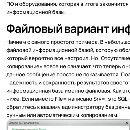
ПО и оборудования, которая в итоге закончитс
информационной базы.
Файловый вариант ин
Начнем с самого простого примера. В небольшо
файловой информационной базой, которую обс
который вероятно все настроил. Но! Отсутств
копирование» вовсе не означает, что теперь он
данное сообщение просто не показывается. Поэ
надежность и сохранность результатов своего т
информационная база именно файловая. Как это
ниже. Если вместо File= написано Srv=, это SQ
обратитесь к вашему администратору баз данны
ручным или автоматическим копированием.