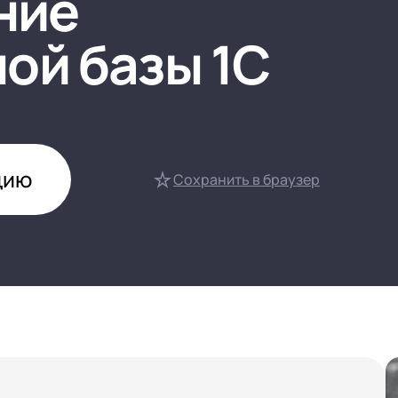
ние
нтооборот 8
ой базы 1С
е финансами (FRP)
ение холдингом
сист
цию
Сохранить в браузер