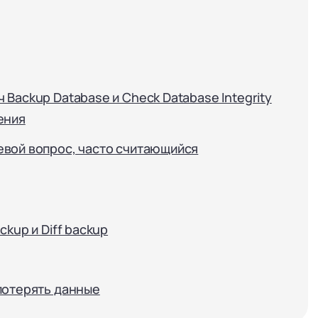
Backup Database и Check Database Integrity
ения
евой вопрос, часто считающийся
kup и Diff backup
потерять данные
 телефона