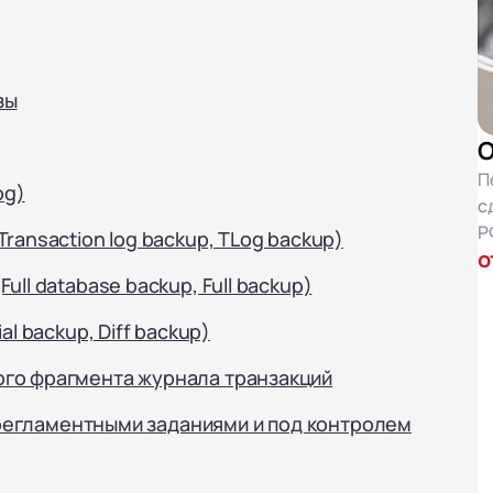
зы
О
П
og)
с
Р
ransaction log backup, TLog backup)
о
ll database backup, Full backup)
l backup, Diff backup)
го фрагмента журнала транзакций
с регламентными заданиями и под контролем