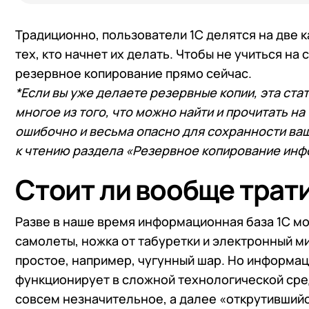
+7
Номер
+7
Номер
Перейти в корзину
Традиционно, пользователи 1С делятся на две ка
тех, кто начнет их делать. Чтобы не учиться н
резервное копирование прямо сейчас.
Я даю согласие на об
*Если вы уже делаете резервные копии, эта ста
Конфиденциальности
Я даю согласие на об
многое из того, что можно найти и прочитать н
Конфиденциальности
ошибочно и весьма опасно для сохранности ваш
Я даю согласие на об
к чтению раздела «Резервное копирование инф
Конфиденциальности
Стоит ли вообще трати
Разве в наше время информационная база 1С мо
самолеты, ножка от табуретки и электронный м
простое, например, чугунный шар. Но информац
функционирует в сложной технологической сред
совсем незначительное, а далее «открутившийс