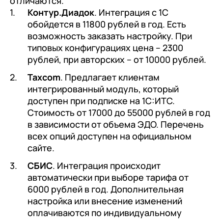
отличаются.
+7
Номер телефона
Контур.Диадок
. Интеграция с 1С
+7
Номер телефона
Перейти в корзину
обойдется в 11800 рублей в год. Есть
+7
Номер телефона
возможность заказать настройку. При
Отправить
типовых конфигурациях цена – 2300
Продолжить покупки
рублей, при авторских – от 10000 рублей.
Отправить
Я даю согласие на обработку
Персональных
Taxcom
. Предлагает клиентам
данных
в соответствии с
Политикой
Я даю согласие на обработку
Персональных
интегрированный модуль, который
Конфиденциальности
данных
в соответствии с
Политикой
Отправить
доступен при подписке на 1С:ИТС.
Конфиденциальности
Стоимость от 17000 до 55000 рублей в год
Я даю согласие на обработку
Персональных
в зависимости от объема ЭДО. Перечень
данных
в соответствии с
Политикой
всех опций доступен на официальном
сайте.
Конфиденциальности
СБИС
. Интеграция происходит
автоматически при выборе тарифа от
6000 рублей в год. Дополнительная
настройка или внесение изменений
оплачиваются по индивидуальному