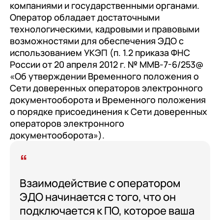
с клиентами (CRM)
компаниями и государственными органами.
Оператор обладает достаточными
1С:CRM
технологическими, кадровыми и правовыми
Лицензии 1С
возможностями для обеспечения ЭДО с
использованием УКЭП (п. 1.2 приказа ФНС
Сервисы 1С
России от 20 апреля 2012 г. № ММВ-7-6/253@
«Об утверждении Временного положения о
1С-ЭДО
Сети доверенных операторов электронного
1С:Контрагент
документооборота и Временного положения
о порядке присоединения к Сети доверенных
1С-Отчетность
операторов электронного
1С:Фреш
документооборота»).
Доки 1С
Взаимодействие с оператором
ЭДО начинается с того, что он
подключается к ПО, которое ваша