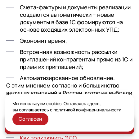
Счета-фактуры и документы реализации
создаются автоматически – новые
документы в базе 1С формируются на
основе входящих электронных УПД;
Экономит время;
Встроенная возможность рассылки
приглашений контрагентам прямо из 1С и
прием их приглашений;
Автоматизированное обновление.
С этим мнением согласно и большинство
ведущих компаний в России, которые выбрали
этого провайдера в качестве оператора ЭДО.
Мы используем cookies. Оставаясь здесь,
Материалы по теме операторы ЭДО:
вы соглашаетесь с
политикой конфиденциальности
1С ЭДО описание
Согласен
Заказать консультацию
Что такое ЭДО
Как подключить ЭДО