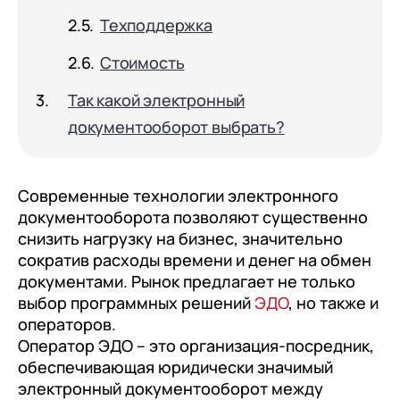
документооборот (КЭДО)
Контакты
Техподдержка
Переход с Terrasoft CRM на 1С:CRM или
Прочие отрасли
Релокация
1С:Кабинет сотрудника
1С-Битрикс 24
Грейды
Стоимость
Внутренний документооборот (СЭД)
Истории успеха
Так какой электронный
1С:Документооборот 8
Отзывы сотрудников
документооборот выбрать?
Управление финансами (FRP)
1С:Управление холдингом
Современные технологии электронного
WA:Финансист
документооборота позволяют существенно
снизить нагрузку на бизнес, значительно
Отраслевые решения
сократив расходы времени и денег на обмен
Легкая логистика
документами. Рынок предлагает не только
выбор программных решений
ЭДО
, но также и
Бизнес-аналитика (BI)
операторов.
Оператор ЭДО – это организация-посредник,
1С:Аналитика
обеспечивающая юридически значимый
Управление взаимоотношениями
электронный документооборот между