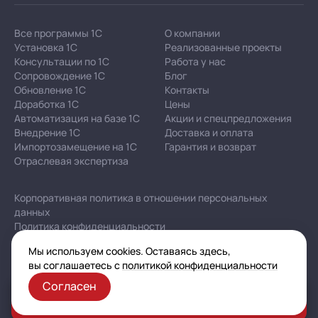
Все программы 1С
О компании
Установка 1С
Реализованные проекты
Консультации по 1С
Работа у нас
Сопровождение 1С
Блог
Обновление 1С
Контакты
Доработка 1С
Цены
Автоматизация на базе 1С
Акции и спецпредложения
Внедрение 1С
Доставка и оплата
Импортозамещение на 1С
Гарантия и возврат
Отраслевая экспертиза
Корпоративная политика в отношении персональных
данных
Политика конфиденциальности
Публичная оферта
Мы используем cookies. Оставаясь здесь,
Карта сайта
вы соглашаетесь с
политикой конфиденциальности
Согласен
Заказать консультацию