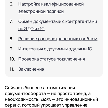
документооборот (КЭДО)
Настройка квалифицированной
Контакты
Переход с Terrasoft CRM на 1С:CRM или
Прочие отрасли
Релокация
1С:Кабинет сотрудника
электронной подписи
1С-Битрикс 24
Грейды
Внутренний документооборот (СЭД)
Обмен документами с контрагентами
Истории успеха
по ЭДО из 1С
1С:Документооборот 8
Отзывы сотрудников
Управление финансами (FRP)
Решение распространенных проблем
1С:Управление холдингом
Интеграция с другими модулями 1С
WA:Финансист
Проверка статуса подключения
Отраслевые решения
Заключение
Легкая логистика
Бизнес-аналитика (BI)
Сейчас в бизнесе автоматизация
документооборота — не просто тренд, а
1С:Аналитика
необходимость.
Доки
— это инновационный
Управление взаимоотношениями с
сервис, который упрощает управление