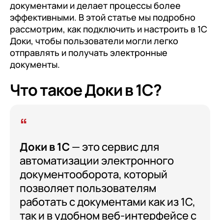
клиентами (CRM)
документами и делает процессы более
эффективными. В этой статье мы подробно
1С:CRM
рассмотрим, как подключить и настроить в 1С
Лицензии 1С
Доки, чтобы пользователи могли легко
отправлять и получать электронные
Сервисы 1С
документы.
1С-ЭДО
Что такое Доки в 1С?
1С:Контрагент
1С-Отчетность
1С:Фреш
Доки в 1С
— это сервис для
Доки 1С
автоматизации электронного
документооборота, который
позволяет пользователям
работать с документами как из 1С,
так и в удобном веб-интерфейсе с