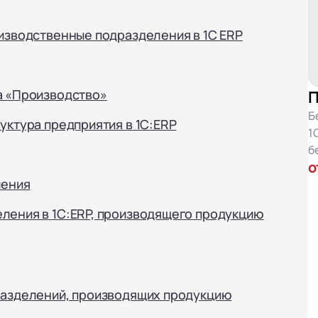
оизводственные подразделения в 1С ERP
а «Производство»
П
Б
уктура предприятия в 1C:ERP
1
б
о
ления
ления в 1С:ERP, производящего продукцию
дразделений, производящих продукцию