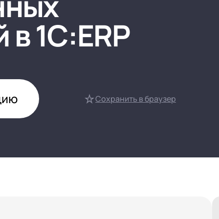
нных
нтооборот 8
 в 1C:ERP
е финансами (FRP)
ение холдингом
сист
цию
Сохранить в браузер