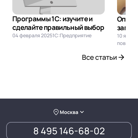
Программы 1С: изучите и
Опера
сделайте правильный выбор
запрос
04 февраля 2025
1С:Предприятие
10 январ
повышен
Все статьи
Москва
8 495 146-68-02