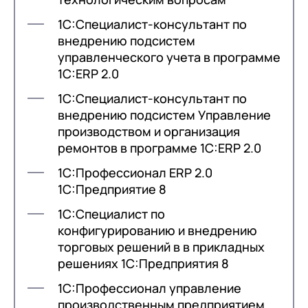
клиентами (CRM)
1С:Специалист-консультант по
1С:CRM
CERSANIT
Мистраль
внедрению подсистем
Трейдинг
Лицензии 1С
управленческого учета в программе
1С:ERP 2.0
Сервисы 1С
1С:Специалист-консультант по
1С-ЭДО
внедрению подсистем Управление
производством и организация
1С:Контрагент
ремонтов в программе 1С:ERP 2.0
1С-Отчетность
1С:Профессионал ERP 2.0
1С:Фреш
1С:Предприятие 8
Доки 1С
1С:Специалист по
конфигурированию и внедрению
торговых решений в в прикладных
решениях 1С:Предприятия 8
1С:Профессионал управление
производственным предприятием