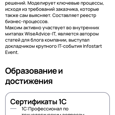
документооборот (КЭДО)
решений. Моделирует ключевые процессы,
Контакты
Переход с Terrasoft CRM на 1С:CRM или
Прочие отрасли
Релокация
исходя из требований заказчика, которые
1С:Кабинет сотрудника
1С-Битрикс 24
также сам выясняет. Составляет реестр
Грейды
бизнес-процессов.
Внутренний документооборот (СЭД)
Истории успеха
Максим активно участвует во внутренних
1С:Документооборот 8
митапах WiseAdvice-IT, является автором
Отзывы сотрудников
статей для блога компании, выступал
Управление финансами (FRP)
докладчиком крупного IT-события Infostart
1С:Управление холдингом
Event.
WA:Финансист
Образование и
Отраслевые решения
достижения
Легкая логистика
Бизнес-аналитика (BI)
Сертификаты 1С
1С:Аналитика
1С:Профессионал по
Управление взаимоотношениями с
технологическим вопросам