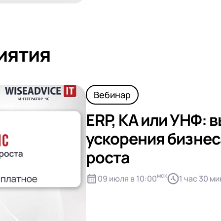
иятия
Вебинар
ERP, КА или УНФ: 
ускорения бизнес
роста
мск
09 июля в 10:00
1 час 30 ми