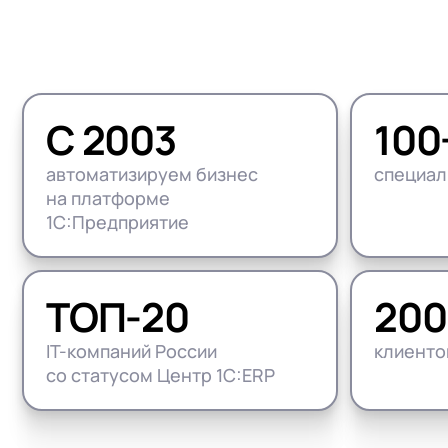
1С:Докуме
(HRM)
1С:Комплексная автоматизация
Управлени
Бизнес-аналитика (BI)
1С:ERP Управление предприятием
1С:Управл
Импортозамещение на 1С
1С:ERP Управление холдингом
WA:Финан
С 2003
100
Все задачи автоматизации
1С:Корпорация
автоматизируем бизнес
специал
1С:УПП
на платформе
1С:Предприятие
ТОП-20
200
IT-компаний России
клиенто
со статусом Центр 1С:ERP