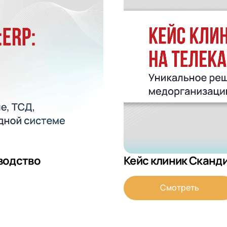
водство
Кейс клиник Сканд
Смотреть
 телефона
 телефона
 телефона