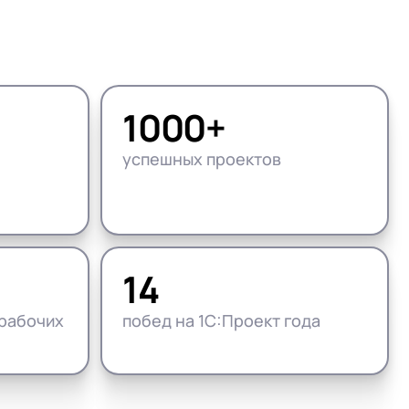
Подробнее
Подробнее
Посмотреть проекты
Что входит
Что входит
Открыть вакансии
1000+
успешных проектов
14
рабочих
побед на 1С:Проект года