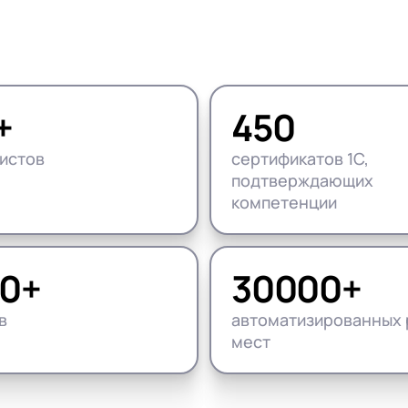
нтооборот 8
е финансами (FRP)
ение холдингом
сист
+
450
истов
сертификатов 1С,
подтверждающих
компетенции
0+
30000+
в
автоматизированных 
мест