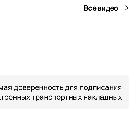
Все видео
тикой
тикой
тикой
ая доверенность для подписания
ктронных транспортных накладных