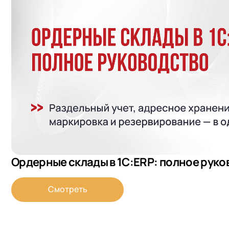
Ордерные склады в 1С:ERP: полное руко
Смотреть
+7
Номер
+7
Номер
+7
Номер