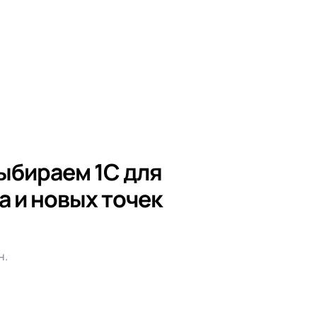
выбираем 1С для
а и новых точек
н.