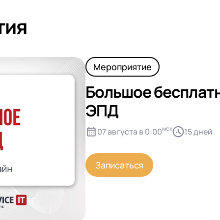
тия
Мероприятие
Большое бесплатн
ЭПД
мск
07 августа в 0:00
15 дней
Записаться