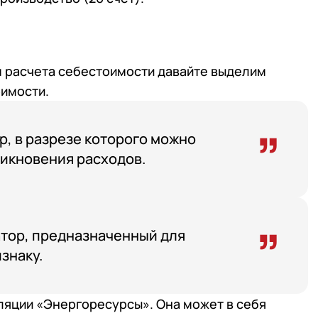
 телефона
 телефона
Продолжить покупки
Отправить
м расчета себестоимости давайте выделим
Отправить
работку
Персональных данных
в соответствии с
Поли
оимости.
работку
Персональных данных
в соответствии с
Поли
Отправить
р, в разрезе которого можно
работку
Персональных данных
в соответствии с
Поли
икновения расходов.
тор, предназначенный для
знаку.
ляции «Энергоресурсы». Она может в себя