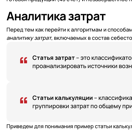
+7
Номер
Аналитика затрат
+7
Номер
Перейти в корзину
Перед тем как перейти к алгоритмам и способа
Я даю согласие на об
аналитику затрат
, включаемых в состав себест
Конфиденциальности
Я даю согласие на об
Конфиденциальности
Статья затрат
– это классификато
Я даю согласие на об
проанализировать источники возн
Конфиденциальности
Статьи калькуляции
– классифика
группировки затрат по общему при
Приведем для понимания пример статьи кальку