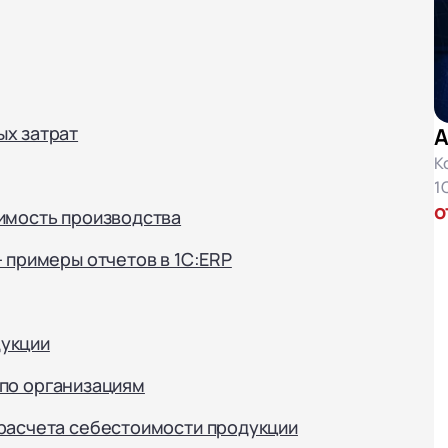
ых затрат
А
К
1
о
имость производства
 примеры отчетов в 1С:ERP
укции
по организациям
 расчета себестоимости продукции