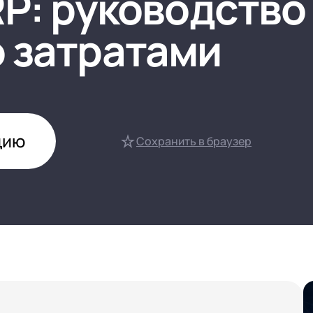
RP: руководство
нтооборот 8
 затратами
е финансами (FRP)
ение холдингом
сист
цию
Сохранить в браузер