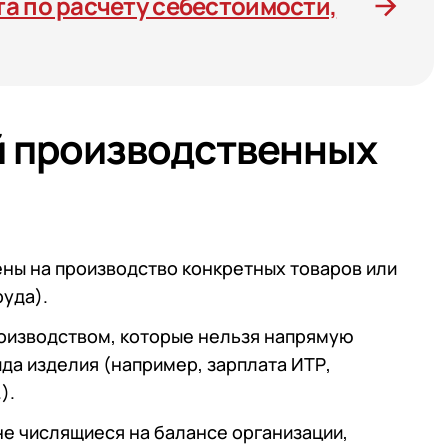
а по расчету себестоимости,
й производственных
ены на производство конкретных товаров или
руда).
роизводством, которые нельзя напрямую
да изделия (например, зарплата ИТР,
).
не числящиеся на балансе организации,