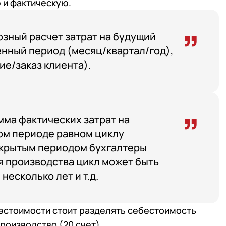
 и фактическую.
озный расчет затрат на будущий
енный период (месяц/квартал/год),
ие/заказ клиента).
мма фактических затрат на
ом периоде равном циклу
закрытым периодом бухгалтеры
я производства цикл может быть
 несколько лет и т.д.
бестоимости стоит разделять себестоимость
 телефона
роизводство (20 счет).