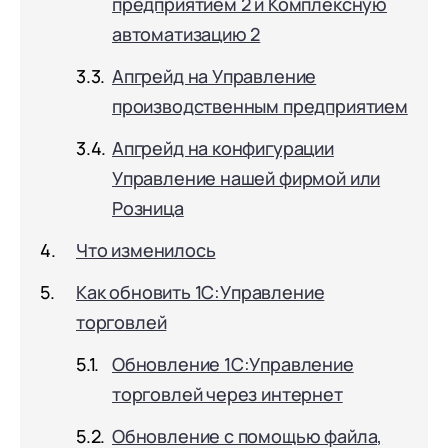
предприятием 2 и Комплексную
документооборот (КЭДО)
Контакты
Переход с Terrasoft CRM на 1С:CRM или
Прочие отрасли
Релокация
автоматизацию 2
1С:Кабинет сотрудника
1С-Битрикс 24
Грейды
Апгрейд на Управление
Внутренний документооборот (СЭД)
Истории успеха
производственным предприятием
1С:Документооборот 8
Отзывы сотрудников
Апгрейд на конфигурации
Управление финансами (FRP)
Управление нашей фирмой или
1С:Управление холдингом
Розница
WA:Финансист
Что изменилось
Отраслевые решения
Как обновить 1С:Управление
Легкая логистика
торговлей
Бизнес-аналитика (BI)
Обновление 1С:Управление
1С:Аналитика
торговлей через интернет
Управление взаимоотношениями с
Обновление с помощью файла,