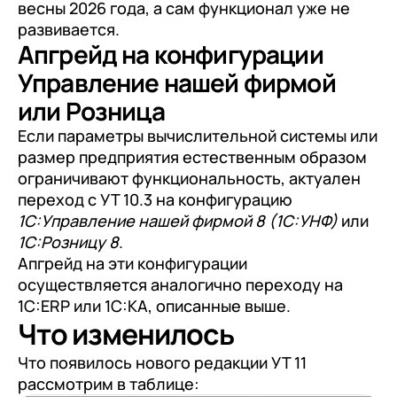
весны 2026 года, а сам функционал уже не
+7
Номер телефона
+7
Номер телефона
развивается.
Перейти в корзину
Апгрейд на конфигурации
+7
Номер телефона
Управление нашей фирмой
Отправить
Продолжить покупки
или Розница
Отправить
Я даю согласие на обработку
Персональных
Если параметры вычислительной системы или
данных
в соответствии с
Политикой
Я даю согласие на обработку
Персональных
размер предприятия естественным образом
Конфиденциальности
данных
в соответствии с
Политикой
ограничивают функциональность, актуален
Отправить
Конфиденциальности
переход с УТ 10.3 на конфигурацию
1С:Управление нашей фирмой 8 (1С:УНФ)
или
Я даю согласие на обработку
Персональных
1С:Розницу 8
.
данных
в соответствии с
Политикой
Апгрейд на эти конфигурации
Конфиденциальности
осуществляется аналогично переходу на
1С:ERP или 1С:КА, описанные выше.
Что изменилось
Что появилось нового редакции УТ 11
рассмотрим в таблице: