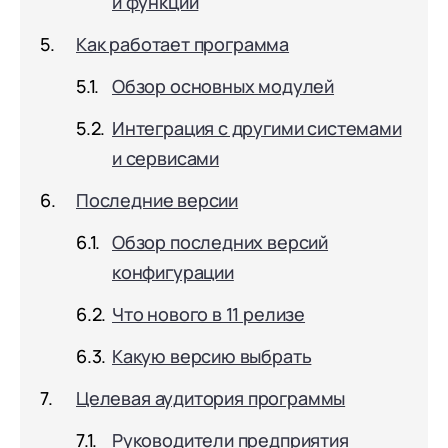
и функции
документооборот (КЭДО)
Контакты
Переход с Terrasoft CRM на 1С:CRM или
Прочие отрасли
Релокация
1С:Кабинет сотрудника
Как работает программа
1С-Битрикс 24
Грейды
Внутренний документооборот (СЭД)
Обзор основных модулей
Истории успеха
1С:Документооборот 8
Интеграция с другими системами
Отзывы сотрудников
и сервисами
Управление финансами (FRP)
1С:Управление холдингом
Последние версии
WA:Финансист
Обзор последних версий
конфигурации
Отраслевые решения
Легкая логистика
Что нового в 11 релизе
Бизнес-аналитика (BI)
Какую версию выбрать
1С:Аналитика
Целевая аудитория программы
Управление взаимоотношениями
Руководители предприятия