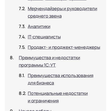
с клиентами (CRM)
Мерчендайзеры и руководители
1С:CRM
среднего звена
Лицензии 1С
Аналитики
Сервисы 1С
IT-специалисты
1С-ЭДО
Продакт- и проджект-менеджеры
1С:Контрагент
Преимущества и недостатки
1С-Отчетность
программы 1С:УТ
1С:Фреш
Преимущества использования
Доки 1С
для бизнеса
Потенциальные недостатки
и ограничения