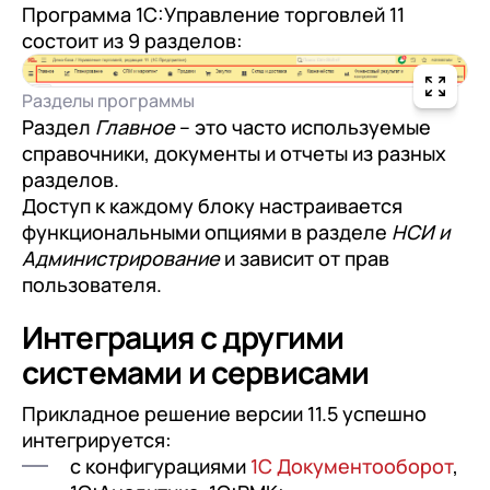
Программа 1С:Управление торговлей 11
+7
Номер телефона
+7
Номер телефона
состоит из 9 разделов:
Перейти в корзину
+7
Номер телефона
Разделы программы
Отправить
Продолжить покупки
Раздел
Главное
– это часто используемые
Отправить
Я даю согласие на обработку
Персональных
справочники, документы и отчеты из разных
разделов.
данных
в соответствии с
Политикой
Я даю согласие на обработку
Персональных
Доступ к каждому блоку настраивается
Конфиденциальности
данных
в соответствии с
Политикой
Отправить
функциональными опциями в разделе
НСИ и
Конфиденциальности
Администрирование
и зависит от прав
Я даю согласие на обработку
Персональных
пользователя.
данных
в соответствии с
Политикой
Интеграция с другими
Конфиденциальности
системами и сервисами
Прикладное решение версии 11.5 успешно
интегрируется:
с конфигурациями
1С Документооборот
,