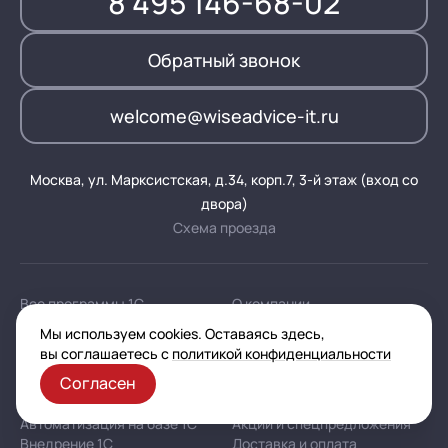
8 495 146-68-02
Обратный звонок
welcome@wiseadvice-it.ru
Москва, ул. Марксистская, д.34, корп.7, 3-й этаж (вход со
двора)
Схема проезда
Все программы 1С
О компании
Установка 1С
Реализованные проекты
Мы используем cookies. Оставаясь здесь,
Консультации по 1С
Работа у нас
вы соглашаетесь с
политикой конфиденциальности
Сопровождение 1С
Блог
Согласен
Обновление 1С
Контакты
Доработка 1С
Цены
Автоматизация на базе 1С
Акции и спецпредложения
Внедрение 1С
Доставка и оплата