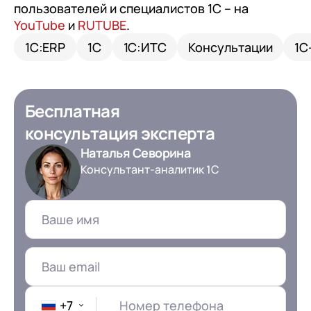
пользователей и специалистов 1С – на
YouTube
и
RUTUBE
.
1С:ERP
1С
1С:ИТС
Консультации
1С
Бесплатная
консультация эксперта
Наталья Севорина
Консультант-аналитик 1С
+7
Номер телефона