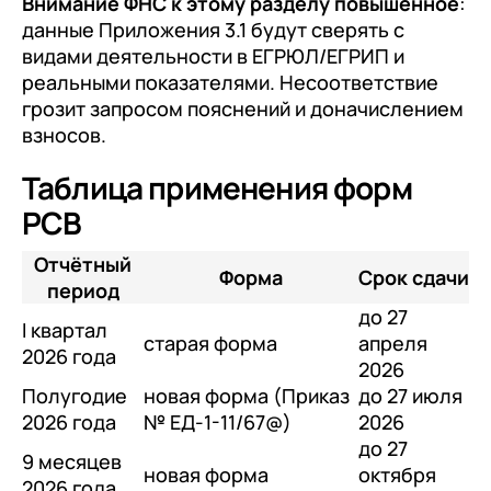
Внимание ФНС к этому разделу повышенное
:
данные Приложения 3.1 будут сверять с
видами деятельности в ЕГРЮЛ/ЕГРИП и
реальными показателями. Несоответствие
грозит запросом пояснений и доначислением
взносов.
Таблица применения форм
РСВ
Отчётный
Форма
Срок сдачи
период
до 27
I квартал
старая форма
апреля
2026 года
2026
Полугодие
новая форма (Приказ
до 27 июля
2026 года
№ ЕД-1-11/67@)
2026
до 27
9 месяцев
новая форма
октября
2026 года