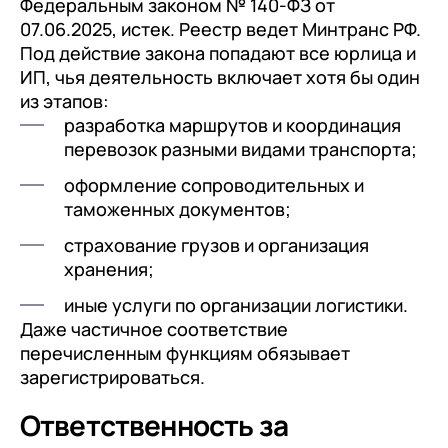
клиентами (CRM)
Федеральным законом № 140-ФЗ от
07.06.2025, истек. Реестр ведет Минтранс РФ.
1С:CRM
Под действие закона попадают все юрлица и
ИП, чья деятельность включает хотя бы один
Лицензии 1С
из этапов:
разработка маршрутов и координация
Сервисы 1С
перевозок разными видами транспорта;
1С-ЭДО
оформление сопроводительных и
1С:Контрагент
таможенных документов;
1С-Отчетность
страхование грузов и организация
хранения;
1С:Фреш
иные услуги по организации логистики.
Доки 1С
Даже частичное соответствие
перечисленным функциям обязывает
зарегистрироваться.
Ответственность за