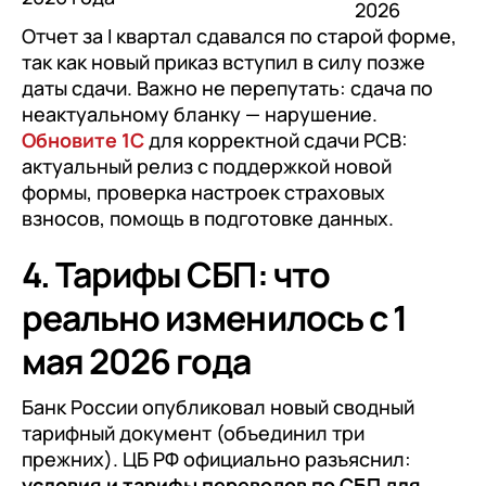
2026
+7
Номер телефона
+7
Номер телефона
Отчет за I квартал сдавался по старой форме,
Перейти в корзину
так как новый приказ вступил в силу позже
+7
Номер телефона
даты сдачи. Важно не перепутать: сдача по
Отправить
неактуальному бланку — нарушение.
Продолжить покупки
Отправить
Обновите 1С
для корректной сдачи РСВ:
Я даю согласие на обработку
Персональных
актуальный релиз с поддержкой новой
данных
в соответствии с
Политикой
Я даю согласие на обработку
Персональных
формы, проверка настроек страховых
Конфиденциальности
данных
в соответствии с
Политикой
взносов, помощь в подготовке данных.
Отправить
Конфиденциальности
4. Тарифы СБП: что
Я даю согласие на обработку
Персональных
данных
в соответствии с
Политикой
реально изменилось с 1
Конфиденциальности
мая 2026 года
Банк России опубликовал новый сводный
тарифный документ (объединил три
прежних). ЦБ РФ официально разъяснил:
условия и тарифы переводов по СБП для