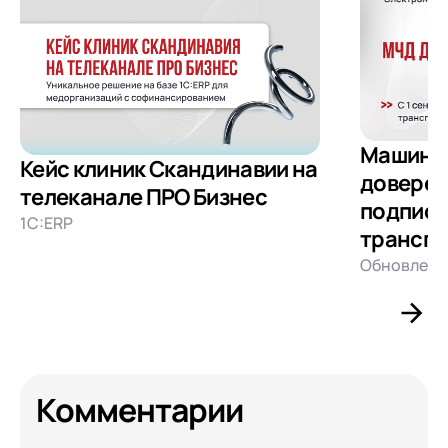
Машино
Кейс клиник Скандинавии на
доверен
телеканале ПРО Бизнес
подписа
1С:ERP
транспо
Обновлени
Комментарии