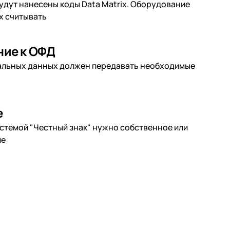
будут нанесены коды Data Matrix. Оборудование
х считывать
ие к ОФД
альных данных должен передавать необходимые
е
истемой "Честный знак" нужно собственное или
ие