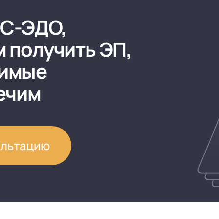
1С-ЭДО,
 получить ЭП,
димые
ечим
ультацию