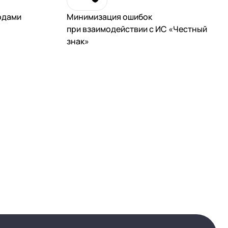
одами
Минимизация ошибок
при взаимодействии с ИС «Честный
знак»
тикой
тикой
тикой