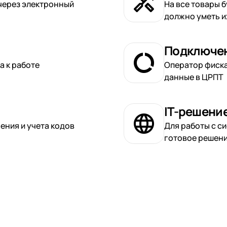
через электронный
На все товары 
должно уметь и
Подключен
а к работе
Оператор фиск
данные в ЦРПТ
IT-решени
ния и учета кодов
Для работы с с
готовое решен