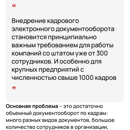
клиентами (CRM)
1С:CRM
Внедрение кадрового
Лицензии 1С
электронного документооборота
становится принципиально
Сервисы 1С
важным требованием для работы
1С-ЭДО
компаний со штатом уже от 300
1С:Контрагент
сотрудников. И особенно для
1С-Отчетность
крупных предприятий с
численностью свыше 1000 кадров
1С:Фреш
Доки 1С
Основная проблема
– это достаточно
объемный документооборот по кадрам:
много разных видов документов, большое
количество сотрудников в организации,