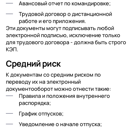
Авансовый отчет по командировке;
+7
Номер телефона
+7
Номер телефона
Перейти в корзину
Трудовой договор о дистанционной
+7
Номер телефона
работе и его приложения.
Отправить
Эти документы могут подписывать любой
Продолжить покупки
электронной подписью, исключение только
Отправить
Я даю согласие на обработку
Персональных
для трудового договора - должна быть строго
данных
в соответствии с
Политикой
КЭП.
Я даю согласие на обработку
Персональных
Конфиденциальности
данных
в соответствии с
Политикой
Отправить
Средний риск
Конфиденциальности
Я даю согласие на обработку
Персональных
К документам со средним риском по
данных
в соответствии с
Политикой
переводу их на электронный
документооборот можно отнести такие:
Конфиденциальности
Правила и положения внутреннего
распорядка;
График отпусков;
Уведомление о начале отпуска;