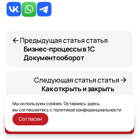
Предыдущая статья статья
Бизнес-процессы в 1С
Документооборот
Следующая статья статья
Как открыть и закрыть
кассовую смену в 1С:УНФ:
Мы используем cookies. Оставаясь здесь,
пошаговая инструкция
вы соглашаетесь с
политикой конфиденциальности
Согласен
Заказать консультацию