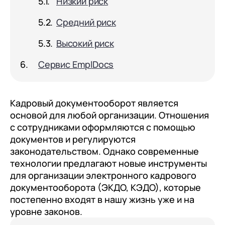
Низкий риск
документооборот (КЭДО)
Контакты
Переход с Terrasoft CRM на 1С:CRM или
Прочие отрасли
Релокация
1С:Кабинет сотрудника
Средний риск
1С-Битрикс 24
Грейды
Внутренний документооборот (СЭД)
Высокий риск
Истории успеха
1С:Документооборот 8
Сервис EmplDocs
Отзывы сотрудников
Управление финансами (FRP)
1С:Управление холдингом
Кадровый документооборот является
основой для любой организации. Отношения
WA:Финансист
с сотрудниками оформляются с помощью
документов и регулируются
Отраслевые решения
законодательством. Однако современные
Легкая логистика
технологии предлагают новые инструменты
для организации электронного кадрового
Бизнес-аналитика (BI)
документооборота (ЭКДО, КЭДО), которые
1С:Аналитика
постепенно входят в нашу жизнь уже и на
уровне законов.
Управление взаимоотношениями с