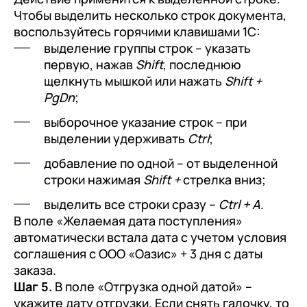
Чтобы выделить несколько строк документа,
воспользуйтесь горячими клавишами 1С:
выделение группы строк – указать
первую, нажав
Shift
, последнюю
щелкнуть мышкой или нажать
Shift +
PgDn
;
выборочное указание строк – при
выделении удерживать
Ctrl
;
добавление по одной – от выделенной
строки нажимая
Shift +
стрелка вниз;
выделить все строки сразу –
Ctrl + A
.
В поле «Желаемая дата поступления»
автоматически встала дата с учетом условия
соглашения с ООО «Оазис» + 3 дня с даты
заказа.
Шаг 5.
В поле «Отгрузка одной датой» –
укажите дату отгрузки. Если снять галочку, то