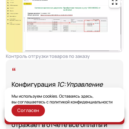
Контроль отгрузки товаров по заказу
Конфигурация
1С:Управление
торговлей
дает возможность
Мы используем cookies. Оставаясь здесь,
пользователю контролировать
вы соглашаетесь с
политикой конфиденциальности
все операции по работе с
Согласен
поставщиками. Программа
Заказать консультацию
отражает в отчете все оплаты и