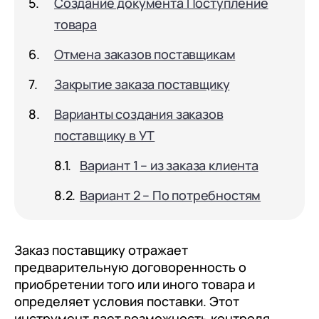
Создание документа Поступление
документооборот (КЭДО)
Контакты
Переход с Terrasoft CRM на 1С:CRM или
Прочие отрасли
Релокация
товара
1С:Кабинет сотрудника
1С-Битрикс 24
Грейды
Отмена заказов поставщикам
Внутренний документооборот (СЭД)
Истории успеха
Закрытие заказа поставщику
1С:Документооборот 8
Отзывы сотрудников
Управление финансами (FRP)
Варианты создания заказов
поставщику в УТ
1С:Управление холдингом
WA:Финансист
Вариант 1 – из заказа клиента
Вариант 2 – По потребностям
Отраслевые решения
Легкая логистика
Заказ поставщику отражает
Бизнес-аналитика (BI)
предварительную договоренность о
1С:Аналитика
приобретении того или иного товара и
определяет условия поставки. Этот
Управление взаимоотношениями с
инструмент дает возможность контроля