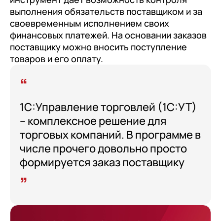
клиентами (CRM)
выполнения обязательств поставщиком и за
1С:CRM
своевременным исполнением своих
финансовых платежей. На основании заказов
Лицензии 1С
поставщику можно вносить поступление
товаров и его оплату.
Сервисы 1С
1С-ЭДО
1С:Контрагент
1С:Управление торговлей (1С:УТ)
1С-Отчетность
– комплексное решение для
1С:Фреш
торговых компаний. В программе в
числе прочего довольно просто
Доки 1С
формируется заказ поставщику