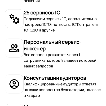
решения
документооборот (КЭДО)
Контакты
Переход с Terrasoft CRM на 1С:CRM или
Прочие отрасли
Релокация
1С:Кабинет сотрудника
25 сервисов 1С
1С-Битрикс 24
Грейды
Подключим сервисы 1С, дополнительно
Внутренний документооборот (СЭД)
настроим 1С:Отчетность, 1С:Контрагент,
Истории успеха
1С:Документооборот 8
1С-ЭДО и другие
Отзывы сотрудников
Управление финансами (FRP)
Персональный сервис-
1С:Управление холдингом
инженер
WA:Финансист
Все вопросы решаются через 1
сотрудника, который владеет историей
Отраслевые решения
ваших запросов
Легкая логистика
Консультации аудиторов
Бизнес-аналитика (BI)
Квалифицированные аудиторы ответят
на ваши вопросы по бухгалтерии, налогам
1С:Аналитика
и кадрам
Управление взаимоотношениями с