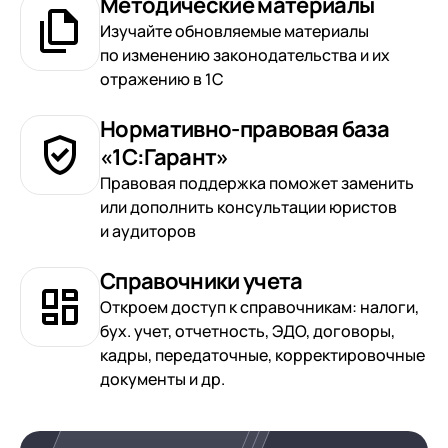
Методические материалы
клиентами (CRM)
Изучайте обновляемые материалы
1С:CRM
по изменению законодательства и их
Лицензии 1С
отражению в 1С
Сервисы 1С
Нормативно-правовая база
«1С:Гарант»
1С-ЭДО
Правовая поддержка поможет заменить
1С:Контрагент
или дополнить консультации юристов
и аудиторов
1С-Отчетность
1С:Фреш
Справочники учета
Доки 1С
Откроем доступ к справочникам: налоги,
бух. учет, отчетность, ЭДО, договоры,
кадры, передаточные, корректировочные
документы и др.