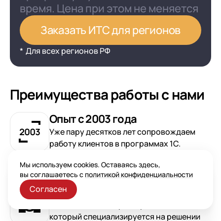
время. Цена при этом не меняется
Заказать ИТС для регионов
Для всех регионов РФ
Преимущества работы с нами
Опыт с 2003 года
Уже пару десятков лет сопровождаем
работу клиентов в программах 1С.
Делимся своим опытом и знаниями
Мы используем cookies. Оставаясь здесь,
с нашими клиентами
вы соглашаетесь с
политикой конфиденциальности
Согласен
Центр Сопровождения
Выделенный Центр Сопровождения,
который специализируется на решении