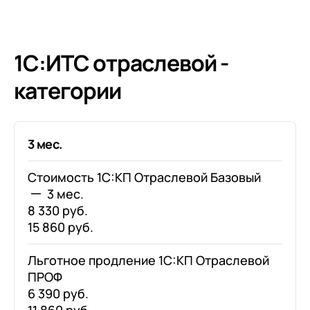
клиентами (CRM)
1С:CRM
Лицензии 1С
1С:ИТС отраслевой -
категории
Сервисы 1С
1С-ЭДО
1С:Контрагент
3 мес.
1С-Отчетность
Стоимость 1С:КП Отраслевой Базовый
1С:Фреш
3 мес.
8 330 руб.
Доки 1С
15 860 руб.
Льготное продление 1С:КП Отраслевой
ПРОФ
6 390 руб.