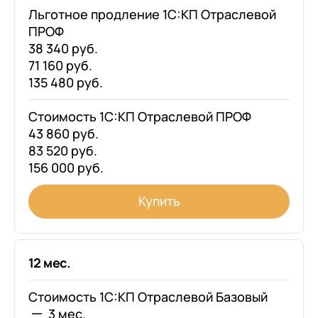
+7
Номер телефона
Льготное продление 1С:КП Отраслевой
+7
Номер телефона
ПРОФ
Перейти в корзину
+7
Номер телефона
38 340 руб.
71 160 руб.
Отправить
Продолжить покупки
135 480 руб.
Отправить
Я даю согласие на обработку
Персональных
Стоимость 1С:КП Отраслевой ПРОФ
данных
в соответствии с
Политикой
Я даю согласие на обработку
Персональных
43 860 руб.
Конфиденциальности
данных
в соответствии с
Политикой
Отправить
83 520 руб.
Конфиденциальности
156 000 руб.
Я даю согласие на обработку
Персональных
данных
в соответствии с
Политикой
Купить
Конфиденциальности
12 мес.
Стоимость 1С:КП Отраслевой Базовый
3 мес.