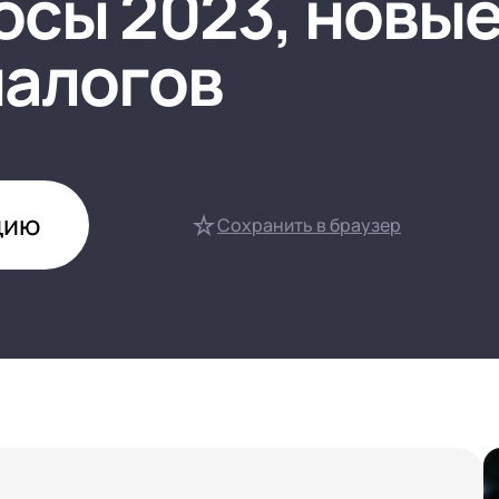
осы 2023, новы
нтооборот 8
налогов
е финансами (FRP)
ение холдингом
сист
цию
Сохранить в браузер