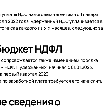
 телефона
 телефона
Продолжить покупки
 уплаты НДС налоговыми агентами с 1 января
Отправить
июля 2022 года, удержанный НДС уплачивается в
Отправить
о числа каждого из 3-х месяцев, следующих за
работку
Персональных данных
в соответствии с
Поли
работку
Персональных данных
в соответствии с
Поли
Отправить
 бюджет НДФЛ
работку
Персональных данных
в соответствии с
Поли
27 сопровождается также изменением порядка
 НДФЛ, удержанных, начиная с 01.01.2023.
а первый квартал 2023.
а по заработной плате требуется его начислить,
 сведения о