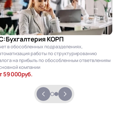
С:Бухгалтерия КОРП
чет в обособленных подразделениях,
втоматизация работы по структурированию
алога на прибыль по обособленным ответвлениям
сновной компании
т 59 000руб.