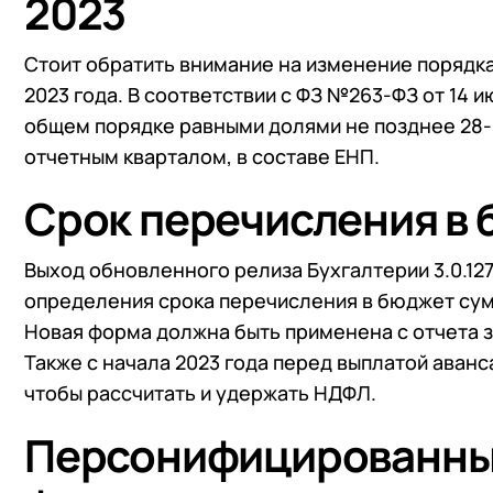
2023
+7
Номер
+7
Номер
Перейти в корзину
Стоит обратить внимание на изменение порядка
2023 года. В соответствии с ФЗ №263-ФЗ от 14 
общем порядке равными долями не позднее 28-г
Я даю согласие на об
отчетным кварталом, в составе ЕНП.
Конфиденциальности
Я даю согласие на об
Конфиденциальности
Срок перечисления в
Я даю согласие на об
Конфиденциальности
Выход обновленного релиза Бухгалтерии 3.0.1
определения срока перечисления в бюджет сумм
Новая форма должна быть применена с отчета з
Также с начала 2023 года перед выплатой аванс
чтобы рассчитать и удержать НДФЛ.
Персонифицированные