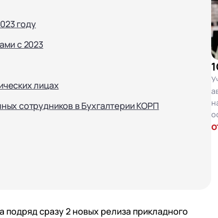
2023 году
ами с 2023
1
У
ических лицах
а
н
ных сотрудников в Бухгалтерии КОРП
о
о
а подряд сразу 2 новых релиза прикладного