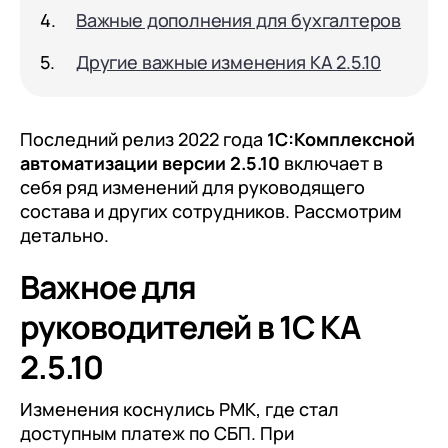
документооборот (КЭДО)
Контакты
Важные дополнения для бухгалтеров
Переход с Terrasoft CRM на 1С:CRM или
Прочие отрасли
Релокация
1С:Кабинет сотрудника
1С-Битрикс 24
Другие важные изменения КА 2.5.10
Грейды
Внутренний документооборот (СЭД)
Истории успеха
1С:Документооборот 8
Последний релиз 2022 года
1С:Комплексной
Отзывы сотрудников
Управление финансами (FRP)
автоматизации версии 2.5.10
включает в
себя ряд изменений для руководящего
1С:Управление холдингом
состава и других сотрудников. Рассмотрим
WA:Финансист
детально.
Важное для
Отраслевые решения
Легкая логистика
руководителей в 1С КА
Бизнес-аналитика (BI)
2.5.10
1С:Аналитика
Изменения коснулись РМК, где стал
Управление взаимоотношениями
доступным платеж по СБП. При