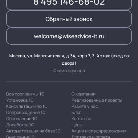
8 495 146-68-02
Обратный звонок
welcome@wiseadvice-it.ru
Москва, ул. Марксистская, д.34, корп.7, 3-й этаж (вход со
двора)
Схема проезда
Все программы 1С
О компании
Установка 1С
Реализованные проекты
Консультации по 1С
Работа у нас
Сопровождение 1С
Блог
Обновление 1С
Контакты
Доработка 1С
Цены
Автоматизация на базе 1С
Акции и спецпредложения
Внедрение 1С
Доставка и оплата