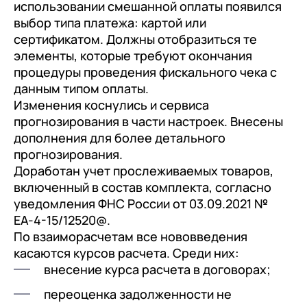
с клиентами (CRM)
использовании смешанной оплаты появился
выбор типа платежа: картой или
1С:CRM
сертификатом. Должны отобразиться те
Лицензии 1С
элементы, которые требуют окончания
процедуры проведения фискального чека с
Сервисы 1С
данным типом оплаты.
Изменения коснулись и сервиса
1С-ЭДО
прогнозирования в части настроек. Внесены
1С:Контрагент
дополнения для более детального
прогнозирования.
1С-Отчетность
Доработан учет прослеживаемых товаров,
1С:Фреш
включенный в состав комплекта, согласно
уведомления ФНС России от 03.09.2021 №
Доки 1С
ЕА-4-15/12520@.
По взаиморасчетам все нововведения
касаются курсов расчета. Среди них:
внесение курса расчета в договорах;
переоценка задолженности не