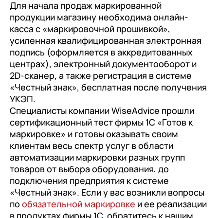
документооборот (КЭДО)
Для начала продаж маркированной
Контакты
Переход с Terrasoft CRM на 1С:CRM или
Прочие отрасли
Релокация
продукции магазину необходима онлайн-
1С:Кабинет сотрудника
1С-Битрикс 24
касса с «маркировочной прошивкой»,
Грейды
усиленная квалифицированная электронная
Внутренний документооборот (СЭД)
Истории успеха
подпись (оформляется в аккредитованных
1С:Документооборот 8
центрах), электронный документооборот и
Отзывы сотрудников
2D-сканер, а также регистрация в системе
Управление финансами (FRP)
«Честный знак», бесплатная после получения
1С:Управление холдингом
УКЭП.
Специалисты компании WiseAdvice прошли
WA:Финансист
сертификационный тест фирмы 1С «Готов к
маркировке» и готовы оказывать своим
Отраслевые решения
клиентам весь спектр услуг в области
Легкая логистика
автоматизации маркировки разных групп
товаров от выбора оборудования, до
Бизнес-аналитика (BI)
подключения предприятия к системе
1С:Аналитика
«Честный знак». Если у вас возникли вопросы
по
обязательной маркировке
и ее реализации
Управление взаимоотношениями
в продуктах фирмы 1С, обратитесь к нашим