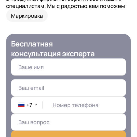
с клиентами (CRM)
специалистам. Мы с радостью вам поможем!
1С:CRM
Маркировка
Лицензии 1С
Сервисы 1С
Бесплатная
1С-ЭДО
консультация эксперта
1С:Контрагент
1С-Отчетность
1С:Фреш
Доки 1С
+7
Номер телефона