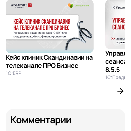
Управле
Кейс клиник Скандинавии на
сеансам
телеканале ПРО Бизнес
8.5.5
1С:ERP
1С:Предпри
Комментарии