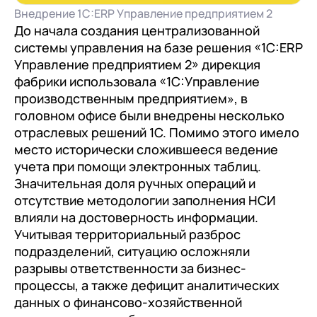
документооборот (КЭДО)
Контакты
Внедрение 1С:ERP Управление предприятием 2
Переход с Terrasoft CRM на 1С:CRM или
Прочие отрасли
Релокация
1С:Кабинет сотрудника
До начала создания централизованной
1С-Битрикс 24
системы управления на базе решения «1С:ERP
Грейды
Внутренний документооборот (СЭД)
Управление предприятием 2» дирекция
Истории успеха
фабрики использовала «1С:Управление
1С:Документооборот 8
производственным предприятием», в
Отзывы сотрудников
Управление финансами (FRP)
головном офисе были внедрены несколько
отраслевых решений 1С. Помимо этого имело
1С:Управление холдингом
место исторически сложившееся ведение
WA:Финансист
учета при помощи электронных таблиц.
Значительная доля ручных операций и
Отраслевые решения
отсутствие методологии заполнения НСИ
влияли на достоверность информации.
Легкая логистика
Учитывая территориальный разброс
Бизнес-аналитика (BI)
подразделений, ситуацию осложняли
разрывы ответственности за бизнес-
1С:Аналитика
процессы, а также дефицит аналитических
данных о финансово-хозяйственной
Управление взаимоотношениями