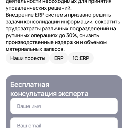
с клиентами (CRM)
деятельности необходимых для принятия
управленческих решений.
1С:CRM
Внедрение ERP системы призвано решить
задачи консолидации информации, сократить
Лицензии 1С
трудозатраты различных подразделений на
рутинных операциях до 30%, снизить
Сервисы 1С
производственные издержки и объемом
1С-ЭДО
материальных запасов.
1С:Контрагент
Наши проекты
ERP
1С:ERP
1С-Отчетность
1С:Фреш
Бесплатная
Доки 1С
консультация эксперта