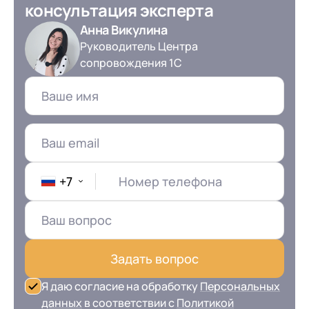
клиентами (CRM)
консультация эксперта
1С:CRM
Анна Викулина
Руководитель Центра
Лицензии 1С
сопровождения 1С
Сервисы 1С
1С-ЭДО
1С:Контрагент
1С-Отчетность
+7
Номер телефона
1С:Фреш
Доки 1С
Задать вопрос
Я даю согласие на обработку
Персональных
данных
в соответствии с
Политикой