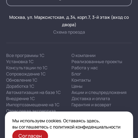
Москва, ул. Марксистская, д.34, корп.7, 3-й этаж (вход со
двора)
Схема проезда
Все программы 1С
О компании
Установка 1С
Реализованные проекты
Консультации по 1С
Работа у нас
Сопровождение 1С
Блог
Обновление 1С
Контакты
Доработка 1С
Цены
Автоматизация на базе 1С
Акции и спецпредложения
Внедрение 1С
Доставка и оплата
Импортозамещение на 1С
Гарантия и возврат
Отраслевая экспертиза
Мы используем cookies. Оставаясь здесь,
Корпоративная политика в отношении персональных
вы соглашаетесь с
политикой конфиденциальности
данных
Согласен