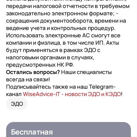
документооборот (КЭДО)
передачи налоговой отчетности в требуемом
Контакты
Переход с Terrasoft CRM на 1С:CRM или
Прочие отрасли
Релокация
1С:Кабинет сотрудника
законодательно электронном формате; -
1С-Битрикс 24
сокращения документооборота, времени на
Грейды
Внутренний документооборот (СЭД)
ведение учета и контрольных процедур.
Истории успеха
Использовать электронные АС смогут все
1С:Документооборот 8
компании и физлица, в том числе ИП. Акты
Отзывы сотрудников
Управление финансами (FRP)
будут применяться в рамках ЭДО с
налоговыми органами в случаях,
1С:Управление холдингом
предусмотренных НК РФ.
WA:Финансист
Остались вопросы?
Наши специалисты
всегда на связи!
Отраслевые решения
Подписывайтесь также на наш Telegram-
канал
WiseAdvice-IT - новости ЭДО и КЭДО
!
Легкая логистика
ЭДО
Бизнес-аналитика (BI)
1С:Аналитика
Бесплатная
Управление взаимоотношениями с