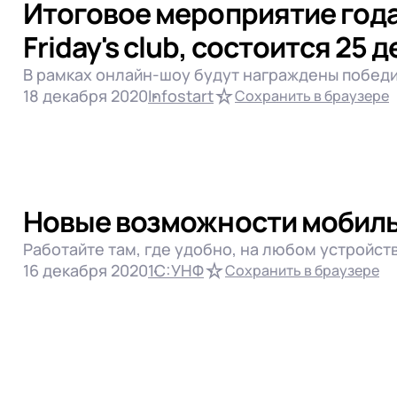
Итоговое мероприятие года 
Friday's club, состоится 25 
В рамках онлайн-шоу будут награждены победит
18 декабря 2020
Infostart
Сохранить в браузере
Новые возможности мобиль
Работайте там, где удобно, на любом устройс
16 декабря 2020
1С:УНФ
Сохранить в браузере
1С:Розница
1С:Управление нашей 
Торговля
1С:Управление торговл
 телефона
Управление финансами
Разработка