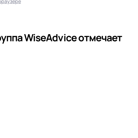
браузере
руппа WiseAdvice отмечает