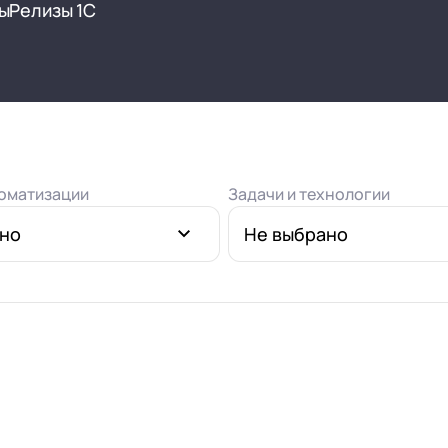
нтооборот 8
ы
Релизы 1С
е финансами (FRP)
ение холдингом
сист
оматизации
Задачи и технологии
ано
Не выбрано