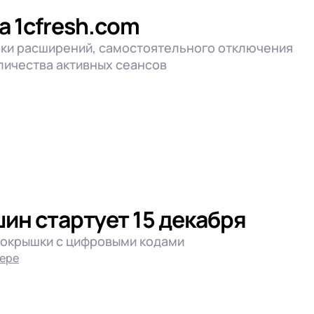
гом
 1cfresh.com
ки расширений, самостоятельного отключения
личества активных сеансов
тикой
тикой
тикой
ин стартует 15 декабря
покрышки с цифровыми кодами
зере