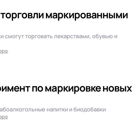
 торговли маркированными
ки смогут торговать лекарствами, обувью и
ере
еримент по маркировке новых
лабоалкогольные напитки и биодобавки
ере