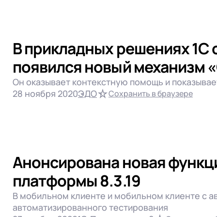
В прикладных решениях 1С с
появился новый механизм 
Он оказывает контекстную помощь и показывае
28 ноября 2020
ЭДО
Сохранить в браузере
Анонсирована новая функц
платформы 8.3.19
В мобильном клиенте и мобильном клиенте с 
автоматизированного тестирования