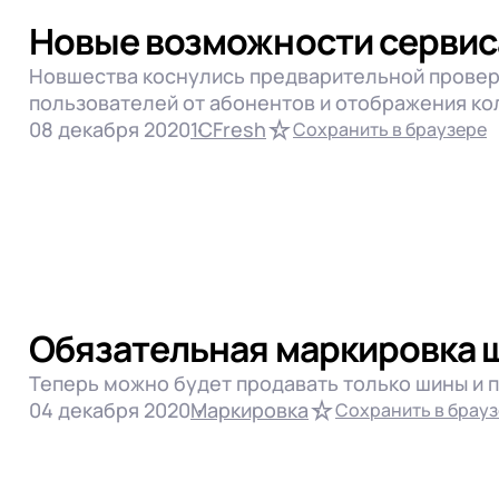
1С:Управление холдин
 телефона
ЭДО
Новые возможности сервиса
1С:Фреш
 телефона
Продолжить покупки
Лицензии 1С
Новшества коснулись предварительной провер
Отправить
Программы 1С
пользователей от абонентов и отображения ко
Отправить
08 декабря 2020
1СFresh
Сохранить в браузере
работку
Персональных данных
в соответствии с
Поли
работку
Персональных данных
в соответствии с
Поли
Отправить
работку
Персональных данных
в соответствии с
Поли
Обязательная маркировка ш
Теперь можно будет продавать только шины и 
04 декабря 2020
Маркировка
Сохранить в брау