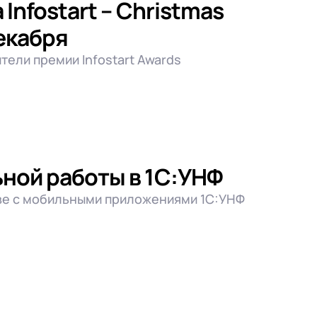
Infostart – Christmas
декабря
ели премии Infostart Awards
ной работы в 1С:УНФ
тве с мобильными приложениями 1С:УНФ
Снять выбор
Выбрать все
Снять выбор
Выбрать все
фирмой
Снять выбор
Выбрать все
ей
 (FRP)