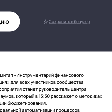
нтооборот 8
е финансами (FRP)
цию
ение холдингом
Сохранить в браузер
сист
н-митап «Инструментарий финансового
ия» для всех участников сообщества
роприятия станет руководитель центра
Наумов, который в 13:30 расскажет о методиках
ции бюджетирования.
в реальной автоматизации процессов