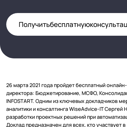
1С:Докуме
(HRM)
1С:Комплексная автоматизация
Управлени
Бизнес-аналитика (BI)
1С:ERP Управление предприятием
Получить
бесплатную
консульта
1С:Управл
Импортозамещение на 1С
1С:ERP Управление холдингом
WA:Финан
Все задачи автоматизации
1С:Корпорация
1С:УПП
26 марта 2021 года пройдет бесплатный онлай
директора: Бюджетирование, МСФО, Консолидац
INFOSTART. Одним из ключевых докладчиков ме
аналитики и консалтинга WiseAdvice-IT Сергей 
разработки проектных решений при автоматиза
Доклад предназначен для всех, кто участвует 