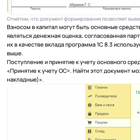
Отметим, что документ формирования позволяет вывес
Взносом в капитал могут быть основные средст
являться денежная оценка, согласованная па
их в качестве вклада программа 1С 8.3 исполь
выше.
Поступление и принятие к учету основного сре
«Принятие к учету ОС». Найти этот документ м
накладные)».