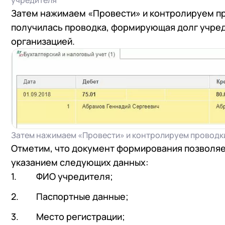
учредителя
+7
Номер
Затем нажимаем «Провести» и контролируем про
+7
Номер
Перейти в корзину
получилась проводка, формирующая долг учред
организацией.
Я даю согласие на об
Конфиденциальности
Я даю согласие на об
Конфиденциальности
Я даю согласие на об
Конфиденциальности
Затем нажимаем «Провести» и контролируем проводки
Отметим, что документ формирования позволяет
указанием следующих данных:
ФИО учредителя;
Паспортные данные;
Место регистрации;