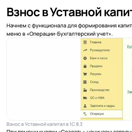
Взнос в Уставной капит
Начнем с функционала для формирования капита
меню в «Операции-Бухгалтерский учет».
Взнос в Уставной капитал в 1С 8.3
При помощи кнопки «Создать» начинаем заполня