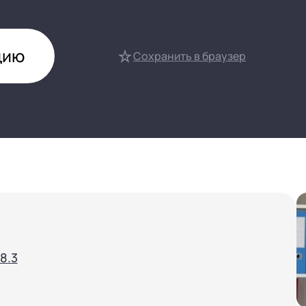
нтооборот 8
е финансами (FRP)
цию
ение холдингом
Сохранить в браузер
сист
8.3