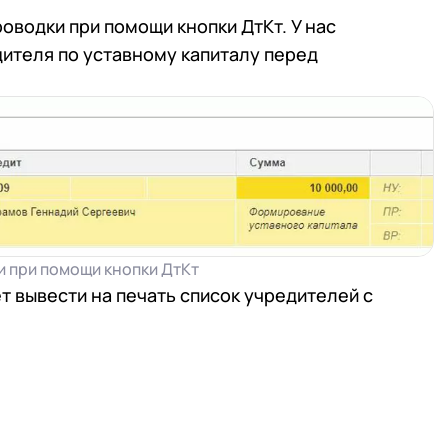
 телефона
водки при помощи кнопки ДтКт. У нас
 телефона
Продолжить покупки
ителя по уставному капиталу перед
Отправить
Отправить
работку
Персональных данных
в соответствии с
Поли
работку
Персональных данных
в соответствии с
Поли
Отправить
работку
Персональных данных
в соответствии с
Поли
 при помощи кнопки ДтКт
 вывести на печать список учредителей с