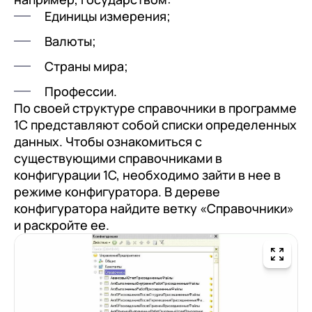
клиентами (CRM)
Единицы измерения;
1С:CRM
Валюты;
Лицензии 1С
Страны мира;
Сервисы 1С
Профессии.
По своей структуре справочники в программе
1С-ЭДО
1С представляют собой списки определенных
1С:Контрагент
данных. Чтобы ознакомиться с
существующими справочниками в
1С-Отчетность
конфигурации 1С, необходимо зайти в нее в
1С:Фреш
режиме конфигуратора. В дереве
конфигуратора найдите ветку «Справочники»
Доки 1С
и раскройте ее.