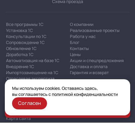
Схема проезда
Все программы 1С
О компании
Установка 1С
Реализованные проекты
Консультации по 1С
Работа у нас
Сопровождение 1С
Блог
Обновление 1С
Контакты
Доработка 1С
Цены
Автоматизация на базе 1С
Акции и спецпредложения
Внедрение 1С
Доставка и оплата
Импортозамещение на 1С
Гарантия и возврат
Отраслевая экспертиза
Мы используем cookies. Оставаясь здесь,
Корпоративная политика в отношении персональных
вы соглашаетесь с
политикой конфиденциальности
данных
Согласен
Политика конфиденциальности
Заказать консультацию
Публичная оферта
Карта сайта