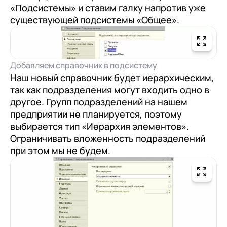
«Подсистемы» и ставим галку напротив уже
существующей подсистемы «Общее».
Добавляем справочник в подсистему
Наш новый справочник будет иерархическим,
так как подразделения могут входить одно в
другое. Групп подразделений на нашем
+7
Номер телефона
предприятии не планируется, поэтому
+7
Номер телефона
Перейти в корзину
выбирается тип «Иерархия элементов».
+7
Номер телефона
Ограничивать вложенность подразделений
при этом мы не будем.
Отправить
Продолжить покупки
Отправить
Я даю согласие на обработку
Персональных
данных
в соответствии с
Политикой
Я даю согласие на обработку
Персональных
Конфиденциальности
данных
в соответствии с
Политикой
Отправить
Конфиденциальности