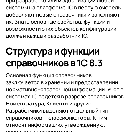
при разработке или модернизации любой
документооборот (КЭДО)
Контакты
системы на платформе 1С в первую очередь
Переход с Terrasoft CRM на 1С:CRM или
Прочие отрасли
Релокация
1С:Кабинет сотрудника
добавляют новые справочники и заполняют
1С-Битрикс 24
Грейды
их. Знать основные свойства, функции и
Внутренний документооборот (СЭД)
возможности этих объектов конфигурации
Истории успеха
1С:Документооборот 8
должен каждый разработчик 1С.
Отзывы сотрудников
Управление финансами (FRP)
Структура и функции
1С:Управление холдингом
справочников в 1С 8.3
WA:Финансист
Основная функция справочников
Отраслевые решения
заключается в хранении и предоставлении
нормативно–справочной информации. Учет в
Легкая логистика
системах 1С ведется в разрезе справочников:
Номенклатура, Клиенты и другие.
Бизнес-аналитика (BI)
Разработчики выделяют отдельный тип
1С:Аналитика
справочников – классификаторы. К ним
относят информацию, утвержденную,
Управление взаимоотношениями с
например, государством: