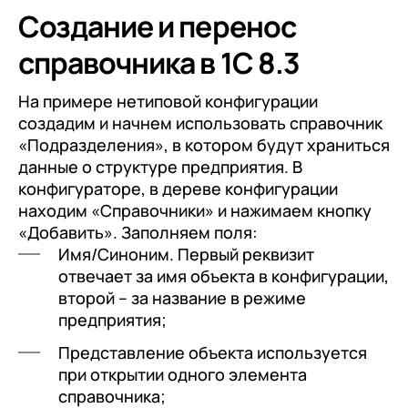
Подписаться
Создание и перенос
справочника в 1С 8.3
на обработку персональных
данных
На примере нетиповой конфигурации
создадим и начнем использовать справочник
«Подразделения», в котором будут храниться
данные о структуре предприятия. В
конфигураторе, в дереве конфигурации
находим «Справочники» и нажимаем кнопку
«Добавить». Заполняем поля:
Имя/Синоним. Первый реквизит
отвечает за имя объекта в конфигурации,
второй – за название в режиме
предприятия;
Представление объекта используется
при открытии одного элемента
справочника;