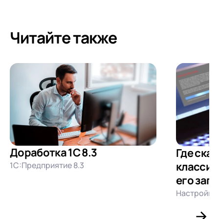
Читайте также
Доработка 1С 8.3
Где ска
классиф
1С:Предприятие 8.3
его загру
Настройка