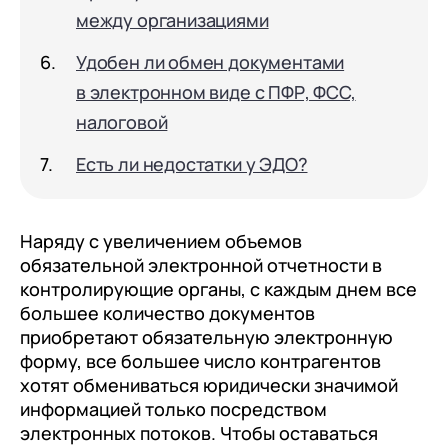
документооборот (КЭДО)
Контакты
между организациями
Переход с Terrasoft CRM на 1С:CRM или
Прочие отрасли
Релокация
1С:Кабинет сотрудника
1С-Битрикс 24
Удобен ли обмен документами
Грейды
Внутренний документооборот (СЭД)
в электронном виде с ПФР, ФСС,
Истории успеха
1С:Документооборот 8
налоговой
Отзывы сотрудников
Управление финансами (FRP)
Есть ли недостатки у ЭДО?
1С:Управление холдингом
WA:Финансист
Наряду с увеличением объемов
обязательной электронной отчетности в
Отраслевые решения
контролирующие органы, с каждым днем все
большее количество документов
Легкая логистика
приобретают обязательную электронную
Бизнес-аналитика (BI)
форму, все большее число контрагентов
хотят обмениваться юридически значимой
1С:Аналитика
информацией только посредством
Управление взаимоотношениями с
электронных потоков. Чтобы оставаться