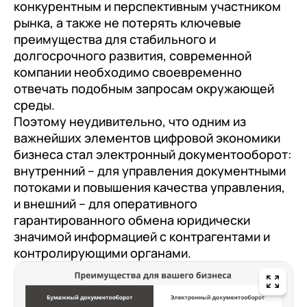
клиентами (CRM)
конкурентным и перспективным участником
рынка, а также не потерять ключевые
1С:CRM
преимущества для стабильного и
Лицензии 1С
долгосрочного развития, современной
компании необходимо своевременно
Сервисы 1С
отвечать подобным запросам окружающей
среды.
1С-ЭДО
Поэтому неудивительно, что одним из
1С:Контрагент
важнейших элементов цифровой экономики
бизнеса стал электронный документооборот:
1С-Отчетность
внутренний – для управления документными
1С:Фреш
потоками и повышения качества управления,
и внешний – для оперативного
Доки 1С
гарантированного обмена юридически
значимой информацией с контрагентами и
контролирующими органами.