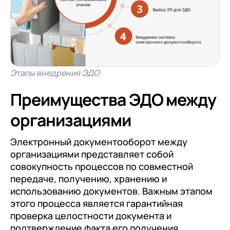
+7
Номер телефона
+7
Номер телефона
Перейти в корзину
+7
Номер телефона
Отправить
Продолжить покупки
Отправить
Я даю согласие на обработку
Персональных
Этапы внедрения ЭДО
данных
в соответствии с
Политикой
Я даю согласие на обработку
Персональных
Преимущества ЭДО между
Конфиденциальности
данных
в соответствии с
Политикой
Отправить
Конфиденциальности
организациями
Я даю согласие на обработку
Персональных
данных
в соответствии с
Политикой
Электронный документооборот между
организациями представляет собой
Конфиденциальности
совокупность процессов по совместной
передаче, получению, хранению и
использованию документов. Важным этапом
этого процесса является гарантийная
проверка целостности документа и
подтверждение факта его получения