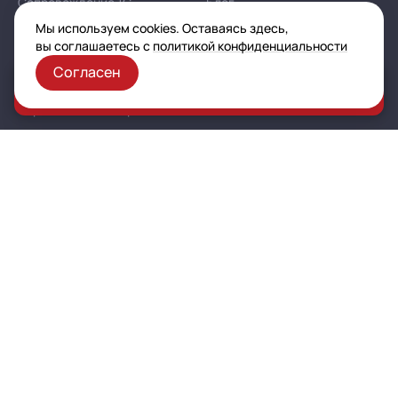
Сопровождение 1С
Блог
Обновление 1С
Контакты
Мы используем cookies. Оставаясь здесь,
Доработка 1С
Цены
вы соглашаетесь с
политикой конфиденциальности
Автоматизация на базе 1С
Акции и спецпредложения
Согласен
Внедрение 1С
Доставка и оплата
Заказать консультацию
Импортозамещение на 1С
Гарантия и возврат
Отраслевая экспертиза
Корпоративная политика в отношении персональных
данных
Политика конфиденциальности
Публичная оферта
Карта сайта
© 2003–2026 ООО «Автоматизация — услуги и проекты»
(ИНН 7721601681, ОГРН 1077761925493, ОКВЭД 62.02)