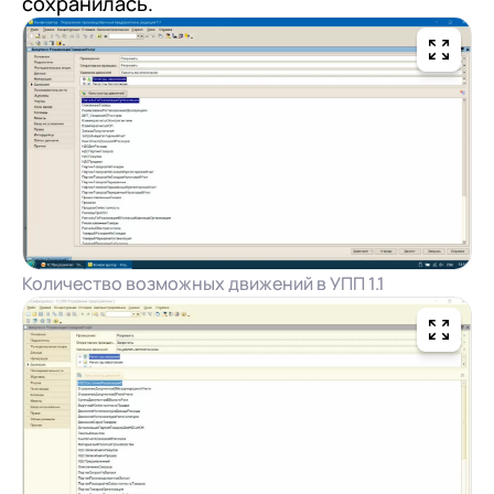
сохранилась.
с клиентами (CRM)
1С:CRM
Лицензии 1С
Сервисы 1С
1С-ЭДО
1С:Контрагент
1С-Отчетность
Количество возможных движений в УПП 1.1
1С:Фреш
Доки 1С