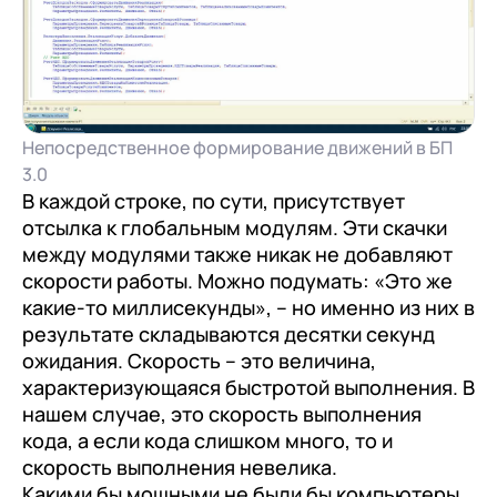
+7
Номер телефона
+7
Номер телефона
Перейти в корзину
Непосредственное формирование движений в БП
+7
Номер телефона
3.0
Отправить
В каждой строке, по сути, присутствует
Продолжить покупки
Отправить
отсылка к глобальным модулям. Эти скачки
Я даю согласие на обработку
Персональных
между модулями также никак не добавляют
данных
в соответствии с
Политикой
Я даю согласие на обработку
Персональных
скорости работы. Можно подумать: «Это же
Конфиденциальности
данных
в соответствии с
Политикой
Отправить
какие-то миллисекунды», – но именно из них в
Конфиденциальности
результате складываются десятки секунд
Я даю согласие на обработку
Персональных
ожидания. Скорость – это величина,
данных
в соответствии с
Политикой
характеризующаяся быстротой выполнения. В
нашем случае, это скорость выполнения
Конфиденциальности
кода, а если кода слишком много, то и
скорость выполнения невелика.
Какими бы мощными не были бы компьютеры,