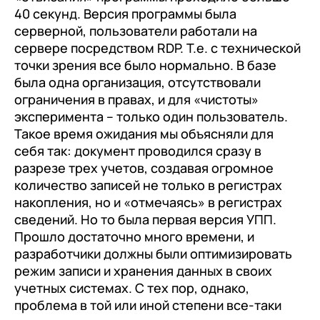
документооборот (КЭДО)
40 секунд. Версия программы была
Контакты
Переход с Terrasoft CRM на 1С:CRM или
Прочие отрасли
Релокация
1С:Кабинет сотрудника
серверной, пользователи работали на
1С-Битрикс 24
сервере посредством RDP. Т.е. с технической
Грейды
Внутренний документооборот (СЭД)
точки зрения все было нормально. В базе
Истории успеха
была одна организация, отсутствовали
1С:Документооборот 8
ограничения в правах, и для «чистоты»
Отзывы сотрудников
Управление финансами (FRP)
эксперимента – только один пользователь.
Такое время ожидания мы объясняли для
1С:Управление холдингом
себя так: документ проводился сразу в
WA:Финансист
разрезе трех учетов, создавая огромное
количество записей не только в регистрах
Отраслевые решения
накопления, но и «отмечаясь» в регистрах
сведений. Но то была первая версия УПП.
Легкая логистика
Прошло достаточно много времени, и
Бизнес-аналитика (BI)
разработчики должны были оптимизировать
режим записи и хранения данных в своих
1С:Аналитика
учетных системах. С тех пор, однако,
проблема в той или иной степени все-таки
Управление взаимоотношениями