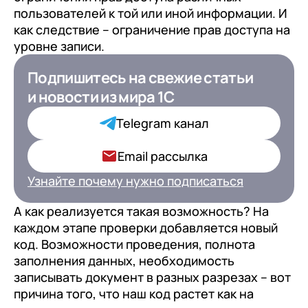
пользователей к той или иной информации. И
как следствие – ограничение прав доступа на
уровне записи.
Подпишитесь на свежие статьи
Подпишитесь на свежие статьи
и новости
и новости
из мира 1С
из мира 1С для ИТ-
Директоров
Telegram канал
Ваша роль в компании*
Email рассылка
Узнайте почему нужно подписаться
А как реализуется такая возможность? На
Подписаться
каждом этапе проверки добавляется новый
код. Возможности проведения, полнота
заполнения данных, необходимость
на обработку персональных
записывать документ в разных разрезах – вот
данных
причина того, что наш код растет как на