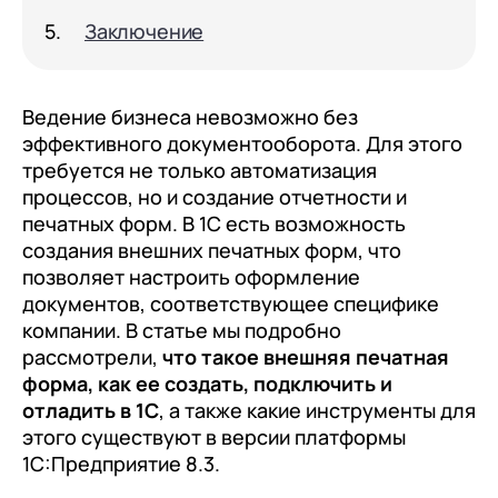
клиентами (CRM)
Заключение
1С:CRM
Лицензии 1С
Ведение бизнеса невозможно без
Сервисы 1С
эффективного документооборота. Для этого
требуется не только автоматизация
1С-ЭДО
процессов, но и создание отчетности и
1С:Контрагент
печатных форм. В 1С есть возможность
создания внешних печатных форм, что
1С-Отчетность
позволяет настроить оформление
1С:Фреш
документов, соответствующее специфике
компании. В статье мы подробно
Доки 1С
рассмотрели,
что такое внешняя печатная
форма, как ее создать, подключить и
отладить в 1С
, а также какие инструменты для
этого существуют в версии платформы
1С:Предприятие 8.3.