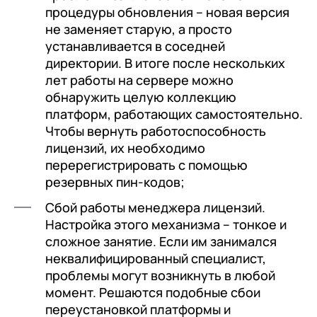
процедуры обновления – новая версия
Лицензии 1С
не заменяет старую, а просто
устанавливается в соседней
Сервисы 1С
директории. В итоге после нескольких
лет работы на сервере можно
1С-ЭДО
обнаружить целую коллекцию
1С:Контрагент
платформ, работающих самостоятельно.
Чтобы вернуть работоспособность
1С-Отчетность
лицензий, их необходимо
1С:Фреш
перерегистрировать с помощью
резервных пин-кодов;
Доки 1С
Сбой работы менеджера лицензий.
Настройка этого механизма – тонкое и
сложное занятие. Если им занимался
неквалифицированный специалист,
проблемы могут возникнуть в любой
момент. Решаются подобные сбои
переустановкой платформы и