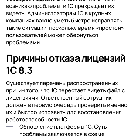
возникаю проблемы, и 1С прекращает их
Контакты
1С:Кабинет сотрудника
Прочие отрасли
Релокация
видеть. Администраторам 1С в крупных
Внутренний документооборот (СЭД)
компаниях важно уметь быстро исправлять
Грейды
такие ситуации, поскольку время «простоя»
1С:Документооборот 8
Истории успеха
пользователей может обернуться
проблемами.
Управление финансами (FRP)
Отзывы сотрудников
1С:Управление холдингом
Причины отказа лицензий
WA:Финансист
1С 8.3
Отраслевые решения
Существует перечень распространенных
Легкая логистика
причин того, что 1С перестает видеть файл с
лицензиями. Ответственный сотрудник
Бизнес-аналитика (BI)
должен в первую очередь проверить именно
их и быстро исправить для восстановления
1С:Аналитика
работоспособности 1С:
Управление взаимоотношениями с клиентами 
Обновление платформы 1С. Суть
проблемы заключается в схеме
1С:CRM