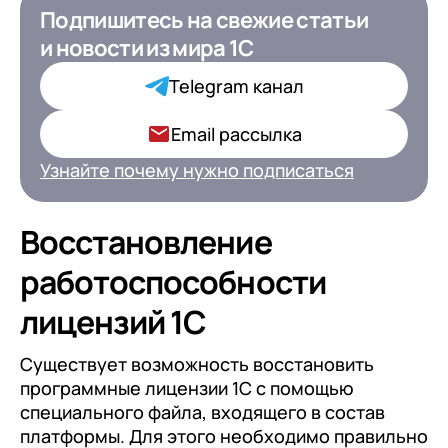
Подпишитесь на свежие статьи
Подпишитесь на свежие статьи
и новости
и новости
из мира 1С
из мира 1С для ИТ-
Директоров
Telegram канал
Ваша роль в компании*
Email рассылка
Узнайте почему нужно подписаться
Подписаться
Восстановление
работоспособности
на обработку персональных
лицензий 1С
данных
Существует возможность восстановить
программные лицензии 1С с помощью
специального файла, входящего в состав
платформы. Для этого необходимо правильно