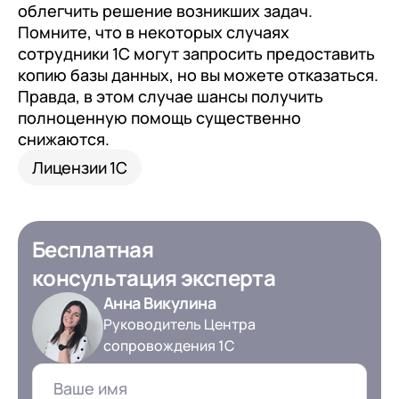
облегчить решение возникших задач.
Помните, что в некоторых случаях
сотрудники 1С могут запросить предоставить
копию базы данных, но вы можете отказаться.
Правда, в этом случае шансы получить
полноценную помощь существенно
снижаются.
Лицензии 1С
Бесплатная
консультация эксперта
Анна Викулина
Руководитель Центра
+7
Номер телефона
+7
Номер телефона
сопровождения 1С
Перейти в корзину
+7
Номер телефона