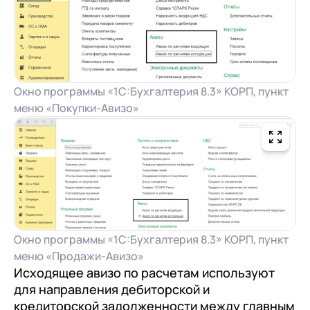
+7
Номер телефона
+7
Номер телефона
Перейти в корзину
+7
Номер телефона
Отправить
Продолжить покупки
Отправить
Окно программы «1С:Бухгалтерия 8.3» КОРП, пункт
Я даю согласие на обработку
Персональных
меню «Покупки-Авизо»
данных
в соответствии с
Политикой
Я даю согласие на обработку
Персональных
Конфиденциальности
данных
в соответствии с
Политикой
Отправить
Конфиденциальности
Я даю согласие на обработку
Персональных
данных
в соответствии с
Политикой
Конфиденциальности
Окно программы «1С:Бухгалтерия 8.3» КОРП, пункт
меню «Продажи-Авизо»
Исходящее авизо по расчетам используют
для направления дебиторской и
кредиторской задолженности между главным