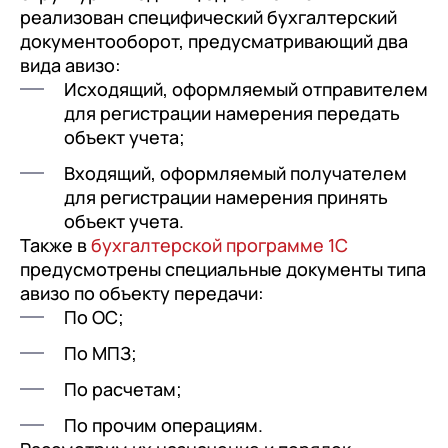
с клиентами (CRM)
реализован специфический бухгалтерский
1С:CRM
документооборот, предусматривающий два
вида авизо:
Лицензии 1С
Исходящий, оформляемый отправителем
для регистрации намерения передать
Сервисы 1С
объект учета;
1С-ЭДО
Входящий, оформляемый получателем
для регистрации намерения принять
1С:Контрагент
объект учета.
1С-Отчетность
Также в
бухгалтерской программе 1С
предусмотрены специальные документы типа
1С:Фреш
авизо по объекту передачи:
Доки 1С
По ОС;
По МПЗ;
По расчетам;
По прочим операциям.