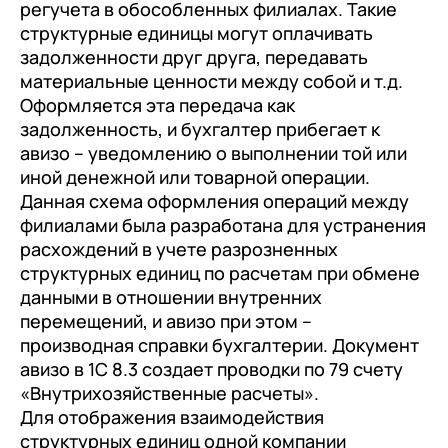
документооборот (КЭДО)
регучета в обособленных филиалах. Такие
Контакты
Переход с Terrasoft CRM на 1С:CRM или
структурные единицы могут оплачивать
Прочие отрасли
Релокация
1С:Кабинет сотрудника
1С-Битрикс 24
задолженности друг друга, передавать
Грейды
материальные ценности между собой и т.д.
Внутренний документооборот (СЭД)
Оформляется эта передача как
Истории успеха
1С:Документооборот 8
задолженность, и бухгалтер прибегает к
Отзывы сотрудников
авизо – уведомлению о выполнении той или
Управление финансами (FRP)
иной денежной или товарной операции.
1С:Управление холдингом
Данная схема оформления операций между
филиалами была разработана для устранения
WA:Финансист
расхождений в учете разрозненных
структурных единиц по расчетам при обмене
Отраслевые решения
данными в отношении внутренних
Легкая логистика
перемещений, и авизо при этом –
производная справки бухгалтерии. Документ
Бизнес-аналитика (BI)
авизо в 1С 8.3 создает проводки по 79 счету
1С:Аналитика
«Внутрихозяйственные расчеты».
Для отображения взаимодействия
Управление взаимоотношениями
структурных единиц одной компании