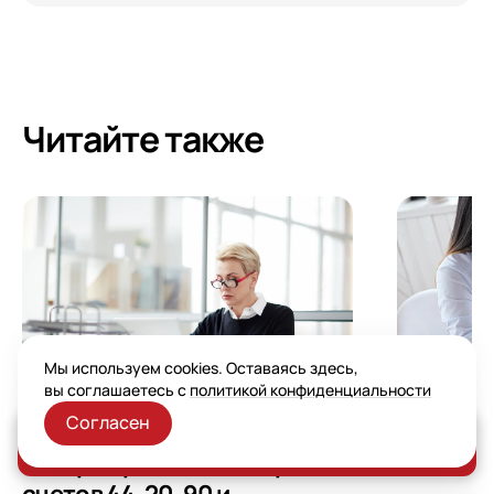
Читайте также
Мы используем cookies. Оставаясь здесь,
вы соглашаетесь с
политикой конфиденциальности
Настрой
Согласен
СФР в 1С
Как вести ГОЗ в 1С без
Заказать консультацию
1С:ЗУП
потери прибыли: настройка