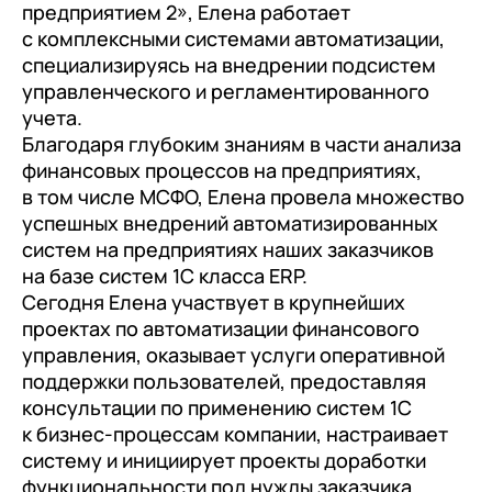
документооборот (КЭДО)
предприятием 2», Елена работает
Контакты
Переход с Terrasoft CRM на 1С:CRM или
Прочие отрасли
Релокация
с комплексными системами автоматизации,
1С:Кабинет сотрудника
1С-Битрикс 24
специализируясь на внедрении подсистем
Грейды
управленческого и регламентированного
Внутренний документооборот (СЭД)
Истории успеха
учета.
1С:Документооборот 8
Благодаря глубоким знаниям в части анализа
Отзывы сотрудников
финансовых процессов на предприятиях,
Управление финансами (FRP)
в том числе МСФО, Елена провела множество
1С:Управление холдингом
успешных внедрений автоматизированных
систем на предприятиях наших заказчиков
WA:Финансист
на базе систем 1С класса ERP.
Сегодня Елена участвует в крупнейших
Отраслевые решения
проектах по автоматизации финансового
Легкая логистика
управления, оказывает услуги оперативной
поддержки пользователей, предоставляя
Бизнес-аналитика (BI)
консультации по применению систем 1С
1С:Аналитика
к бизнес-процессам компании, настраивает
систему и инициирует проекты доработки
Управление взаимоотношениями с
функциональности под нужды заказчика.