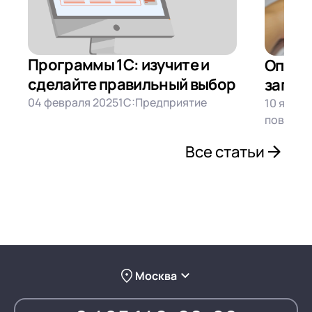
Программы 1С: изучите и
Опера
сделайте правильный выбор
запрос
04 февраля 2025
1С:Предприятие
10 январ
повышен
Все статьи
Москва