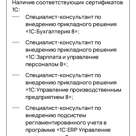
Наличие соответствующих сертификатов
1С:
Специалист-консультант по
внедрению прикладного решения
«1С:Бухгалтерия 8»;
Специалист-консультант по
внедрению прикладного решения
«1С:Зарплата и управление
персоналом 8»;
+7
Номер телефона
Специалист-консультант по
+7
Номер телефона
Перейти в корзину
внедрению прикладного решения
+7
Номер телефона
«1С:Управление производственным
Отправить
предприятием 8»;
Продолжить покупки
Отправить
Специалист-консультант по
Я даю согласие на обработку
Персональных
внедрению подсистем
данных
в соответствии с
Политикой
Я даю согласие на обработку
Персональных
регламентированного учета в
Конфиденциальности
данных
в соответствии с
Политикой
программе «1С:ERP Управление
Отправить
Конфиденциальности