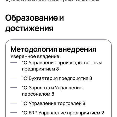
клиентами (CRM)
1С:CRM
Образование и
Лицензии 1С
достижения
Сервисы 1С
1С-ЭДО
Методология внедрения
1С:Контрагент
Уверенное владение:
1С-Отчетность
1С:Управление производственным
предприятием 8
1С:Фреш
1С:Бухгалтерия предприятия 8
Доки 1С
1С:Зарплата и Управление
персоналом 8
1С:Управление торговлей 8
1C:ERP Управление предприятием 2