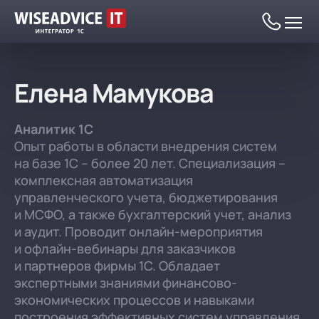
Елена Мамукова
Аналитик 1С
Опыт работы в области внедрения систем
Автоматизация
на базе 1С – более 20 лет. Специализация –
Комплексная автоматизация
комплексная автоматизация
Программы 1С
управленческого учета, бюджетирования
Автоматизация ГОЗ
Автоматизация на базе 1С:ERP
Все программы 1С
и МСФО, а также бухгалтерский учет, анализ
Услуги
Бухгалтерский и налоговый учет
Комплексная автоматизация ГОЗ
Комплексная автоматизация ГОЗ
и аудит. Проводит онлайн-мероприятия
Бухгалтерский и налоговый учет
Внедрение 1С
и офлайн-вебинары для заказчиков
Цены
Управление финансами (FRP)
Автоматизация раздельного учета ГОЗ
Бухгалтерский и налоговый учет
и партнеров фирмы 1С. Обладает
1С:Бухгалтерия
Обслуживание 1С
Внедрение 1С
Управление документооборотом (СЭД)
Автоматизация ОПК
Налоговый мониторинг
Финансовый учет
экспертными знаниями финансово-
Программы 1С
Отрасли
1С:Налоговый мониторинг
Сопровождение 1С
Стандартное внедрение 1С:ERP
Обслуживание 1С
экономических процессов и навыками
Зарплата, управление персоналом и
Бюджетирование
Внутренний документооборот (СЭД)
Цены на программы 1С
построения эффективных систем управления
кадровый учет (HRM)
Холдинговые структуры