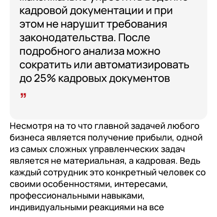
клиентами (CRM)
кадровой документации и при
1С:CRM
этом не нарушит требования
законодательства. После
Лицензии 1С
подробного анализа можно
Сервисы 1С
сократить или автоматизировать
до 25% кадровых документов
1С-ЭДО
1С:Контрагент
1С-Отчетность
Несмотря на то что главной задачей любого
1С:Фреш
бизнеса является получение прибыли, одной
Доки 1С
из самых сложных управленческих задач
является не материальная, а кадровая. Ведь
каждый сотрудник это конкретный человек со
своими особенностями, интересами,
профессиональными навыками,
индивидуальными реакциями на все