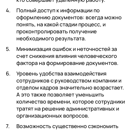
Полный доступ к информации по
оформлению документов: всегда можно
понять, на какой стадии процесс, и
проконтролировать получение
необходимого результата.
Минимизация ошибок и неточностей за
счет снижения влияния человеческого
фактора на формирование документов.
Уровень удобства взаимодействия
сотрудников с руководством компании и
отделом кадров значительно возрастает.
А это также позволяет уменьшить
количество времени, которое сотрудники
+7
Номер телефона
+7
Номер телефона
тратят на решение административных и
Перейти в корзину
+7
Номер телефона
организационных вопросов.
Отправить
Возможность существенно сэкономить
Продолжить покупки