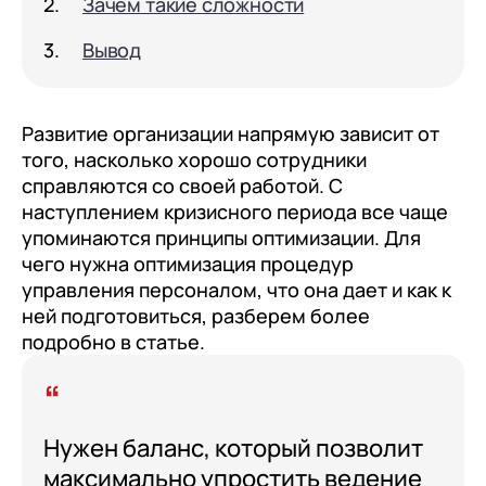
Зачем такие сложности
документооборот (КЭДО)
Контакты
Переход с Terrasoft CRM на 1С:CRM или
Прочие отрасли
Релокация
1С:Кабинет сотрудника
Вывод
1С-Битрикс 24
Грейды
Внутренний документооборот (СЭД)
Истории успеха
1С:Документооборот 8
Развитие организации напрямую зависит от
Отзывы сотрудников
того, насколько хорошо сотрудники
Управление финансами (FRP)
справляются со своей работой. С
наступлением кризисного периода все чаще
1С:Управление холдингом
упоминаются принципы оптимизации. Для
WA:Финансист
чего нужна оптимизация процедур
управления персоналом, что она дает и как к
Отраслевые решения
ней подготовиться, разберем более
Легкая логистика
подробно в статье.
Бизнес-аналитика (BI)
1С:Аналитика
Нужен баланс, который позволит
Управление взаимоотношениями с
максимально упростить ведение