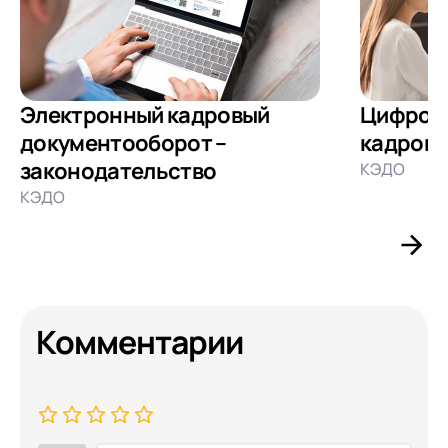
Электронный кадровый
Цифрова
документооборот –
кадрово
законодательство
КЭДО
КЭДО
Комментарии