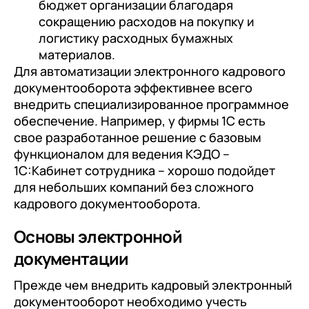
Отправить
бюджет организации благодаря
Я даю согласие на обработку
Персональных
сокращению расходов на покупку и
данных
в соответствии с
Политикой
Я даю согласие на обработку
Персональных
логистику расходных бумажных
Конфиденциальности
данных
в соответствии с
Политикой
материалов.
Отправить
Для автоматизации электронного кадрового
Конфиденциальности
документооборота эффективнее всего
Я даю согласие на обработку
Персональных
внедрить специализированное программное
данных
в соответствии с
Политикой
обеспечение. Например, у фирмы 1С есть
Конфиденциальности
свое разработанное решение с базовым
функционалом для ведения КЭДО –
1С:Кабинет сотрудника – хорошо подойдет
для небольших компаний без сложного
кадрового документооборота.
Основы электронной
документации
Прежде чем внедрить кадровый электронный
документооборот необходимо учесть