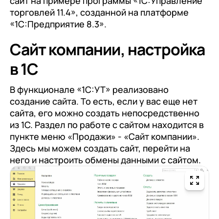
сайт на примере программы «1С:Управление
с клиентами (CRM)
торговлей 11.4», созданной на платформе
1С:CRM
«1С:Предприятие 8.3».
Лицензии 1С
Сайт компании, настройка
Сервисы 1С
в 1С
1С-ЭДО
В функционале «1С:УТ» реализовано
1С:Контрагент
создание сайта. То есть, если у вас еще нет
сайта, его можно создать непосредственно
1С-Отчетность
из 1С. Раздел по работе с сайтом находится в
1С:Фреш
пункте меню «Продажи» - «Сайт компании».
Здесь мы можем создать сайт, перейти на
Доки 1С
него и настроить обмены данными с сайтом.