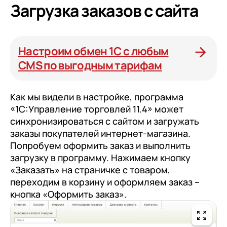
Подписаться
Загрузка заказов с сайта
на обработку персональных
Настроим обмен 1С с любым
данных
CMS по выгодным тарифам
Как мы видели в настройке, программа
«1С:Управление торговлей 11.4» может
синхронизироваться с сайтом и загружать
заказы покупателей интернет-магазина.
Попробуем оформить заказ и выполнить
загрузку в программу. Нажимаем кнопку
«Заказать» на страничке с товаром,
переходим в корзину и оформляем заказ –
кнопка «Оформить заказ».