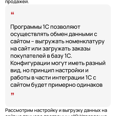
продажей.
документооборот (КЭДО)
Контакты
Переход с Terrasoft CRM на 1С:CRM или
Прочие отрасли
Релокация
1С:Кабинет сотрудника
1С-Битрикс 24
Грейды
Внутренний документооборот (СЭД)
Программы 1С позволяют
Истории успеха
1С:Документооборот 8
осуществлять обмен данными с
Отзывы сотрудников
сайтом – выгружать номенклатуру
Управление финансами (FRP)
на сайт или загружать заказы
1С:Управление холдингом
покупателей в базу 1С.
WA:Финансист
Конфигурации могут иметь разный
вид, но принцип настройки и
Отраслевые решения
работы в части интеграции 1С с
Легкая логистика
сайтом будет примерно одинаков
Бизнес-аналитика (BI)
1С:Аналитика
Рассмотрим настройку и выгрузку данных на
Управление взаимоотношениями