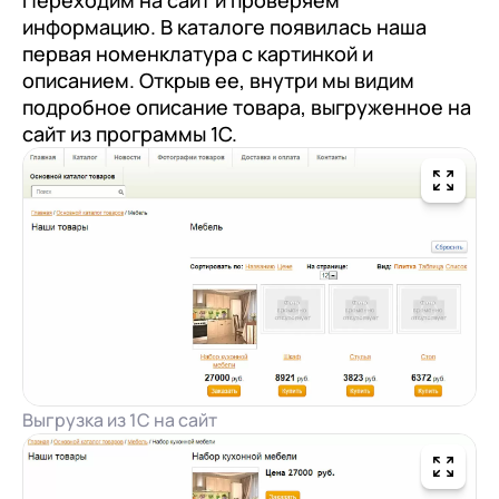
Переходим на сайт и проверяем
+7
Номер телефона
информацию. В каталоге появилась наша
+7
Номер телефона
Перейти в корзину
первая номенклатура с картинкой и
+7
Номер телефона
описанием. Открыв ее, внутри мы видим
Отправить
подробное описание товара, выгруженное на
Продолжить покупки
сайт из программы 1С.
Отправить
Я даю согласие на обработку
Персональных
данных
в соответствии с
Политикой
Я даю согласие на обработку
Персональных
Конфиденциальности
данных
в соответствии с
Политикой
Отправить
Конфиденциальности
Я даю согласие на обработку
Персональных
данных
в соответствии с
Политикой
Конфиденциальности
Выгрузка из 1С на сайт