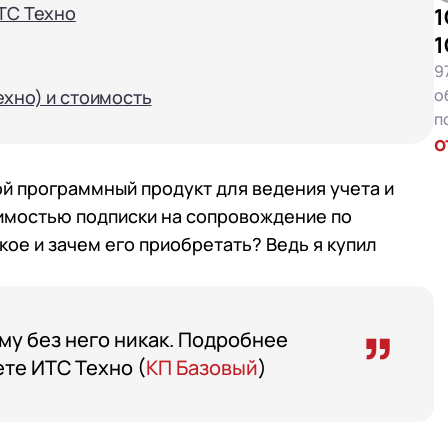
ИТС Техно
1
1
9
о
ехно) и стоимость
п
о
й программный продукт для ведения учета и
имостью подписки на сопровождение по
акое и зачем его приобретать? Ведь я купил
ему без него никак. Подробнее
те ИТС Техно (
КП Базовый
)