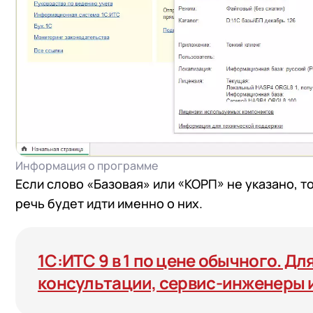
+7
Номер
+7
Номер
Перейти в корзину
Я даю согласие на об
Конфиденциальности
Я даю согласие на об
Конфиденциальности
Я даю согласие на об
Конфиденциальности
Информация о программе
Если слово «Базовая» или «КОРП» не указано, т
речь будет идти именно о них.
1С:ИТС 9 в 1 по цене обычного. Дл
консультации, сервис-инженеры 