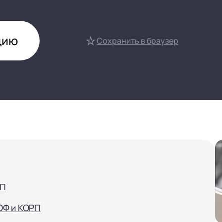
нтооборот 8
е финансами (FRP)
цию
ение холдингом
Сохранить в браузер
сист
РП
ОФ и КОРП