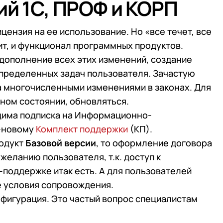
ий 1С, ПРОФ и КОРП
ензия на ее использование. Но «все течет, все
ит, и функционал программных продуктов.
 дополнение всех этих изменений, создание
пределенных задач пользователя. Зачастую
а многочисленными изменениями в законах. Для
ьном состоянии, обновляться.
дима подписка на Информационно-
о-новому
Комплект поддержки
(КП).
родукт
Базовой версии
, то оформление договора
желанию пользователя, т.к. доступ к
-поддержке итак есть. А для пользователей
е условия сопровождения.
нфигурация. Это частый вопрос специалистам