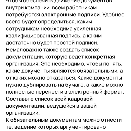
Чтобы обеспечить движение документов
+7
Номер телефона
внутри компании, всем работникам
+7
Номер телефона
Перейти в корзину
потребуются
электронные подписи
. Удобнее
+7
Номер телефона
всего будет определиться, каким
Отправить
сотрудникам необходима усиленная
Продолжить покупки
квалифицированная подпись, а каким
Отправить
Я даю согласие на обработку
Персональных
достаточно будет простой подписи.
данных
в соответствии с
Политикой
Немаловажно также создать список
Я даю согласие на обработку
Персональных
Конфиденциальности
документации, которую ведет конкретная
данных
в соответствии с
Политикой
Отправить
организация. Это необходимо, чтобы понять,
Конфиденциальности
какие документы являются обязательными, а
Я даю согласие на обработку
Персональных
от каких можно отказаться. Какие документы
данных
в соответствии с
Политикой
нужно дублировать на бумаге, а какие можно
Конфиденциальности
полностью перенести в электронный формат.
Составьте список всей кадровой
документации
, ведущейся в вашей
организации.
К
обязательным
документам можно отнести
те, ведение которых аргументировано