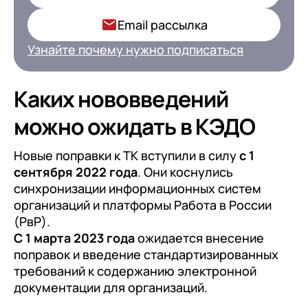
Ваша роль в компании*
Email рассылка
Узнайте почему нужно подписаться
Подписаться
Каких нововведений
можно ожидать в КЭДО
на обработку персональных
данных
Новые поправки к ТК вступили в силу
с 1
сентября 2022 года
. Они коснулись
синхронизации информационных систем
организаций и платформы Работа в России
(РвР).
С 1 марта 2023 года
ожидается внесение
поправок и введение стандартизированных
требований к содержанию электронной
документации для организаций.