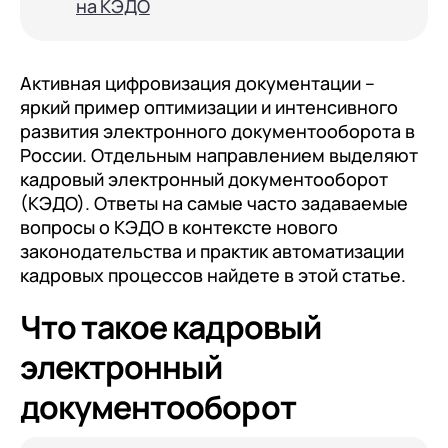
с клиентами (CRM)
на КЭДО
1С:CRM
Лицензии 1С
Активная цифровизация документации –
яркий пример оптимизации и интенсивного
Сервисы 1С
развития электронного документооборота в
России. Отдельным направлением выделяют
1С-ЭДО
кадровый электронный документооборот
1С:Контрагент
(КЭДО). Ответы на самые часто задаваемые
вопросы о КЭДО в контексте нового
1С-Отчетность
законодательства и практик автоматизации
1С:Фреш
кадровых процессов найдете в этой статье.
Доки 1С
Что такое кадровый
электронный
документооборот