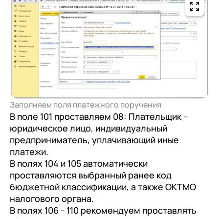
+7
Номер телефона
+7
Номер телефона
Перейти в корзину
+7
Номер телефона
Заполняем поля платежного поручения
Отправить
В поле 101 проставляем 08: Плательщик –
Продолжить покупки
юридическое лицо, индивидуальный
Отправить
Я даю согласие на обработку
Персональных
предприниматель, уплачивающий иные
данных
в соответствии с
Политикой
платежи.
Я даю согласие на обработку
Персональных
Конфиденциальности
В полях 104 и 105 автоматически
данных
в соответствии с
Политикой
Отправить
проставляются выбранный ранее код
Конфиденциальности
бюджетной классификации, а также ОКТМО
Я даю согласие на обработку
Персональных
налогового органа.
данных
в соответствии с
Политикой
В полях 106 - 110 рекомендуем проставлять
Конфиденциальности