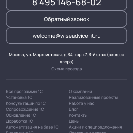
8 495 146-68-02
Обратный звонок
welcome@wiseadvice-it.ru
Москва, ул. Марксистская, д.34, корп.7, 3-й этаж (вход со
двора)
Схема проезда
Все программы 1С
О компании
Установка 1С
Реализованные проекты
Консультации по 1С
Работа у нас
Сопровождение 1С
Блог
Обновление 1С
Контакты
Доработка 1С
Цены
Автоматизация на базе 1С
Акции и спецпредложения
Внедрение 1С
Доставка и оплата