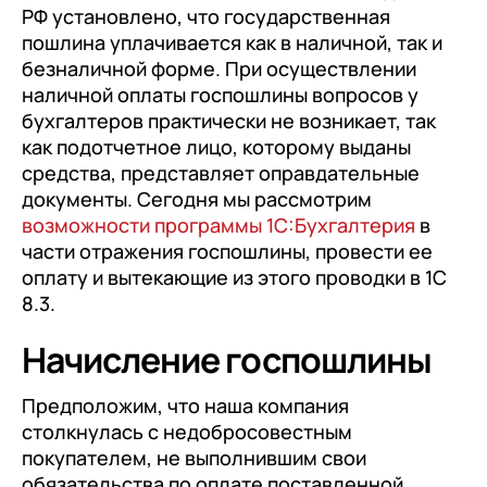
документооборот (КЭДО)
РФ установлено, что государственная
Контакты
Переход с Terrasoft CRM на 1С:CRM или
Прочие отрасли
Релокация
пошлина уплачивается как в наличной, так и
1С:Кабинет сотрудника
1С-Битрикс 24
безналичной форме. При осуществлении
Грейды
Внутренний документооборот (СЭД)
наличной оплаты госпошлины вопросов у
Истории успеха
бухгалтеров практически не возникает, так
1С:Документооборот 8
как подотчетное лицо, которому выданы
Отзывы сотрудников
средства, представляет оправдательные
Управление финансами (FRP)
документы. Сегодня мы рассмотрим
1С:Управление холдингом
возможности программы 1С:Бухгалтерия
в
части отражения госпошлины, провести ее
WA:Финансист
оплату и вытекающие из этого проводки в 1С
Отраслевые решения
8.3.
Легкая логистика
Начисление госпошлины
Бизнес-аналитика (BI)
Предположим, что наша компания
1С:Аналитика
столкнулась с недобросовестным
покупателем, не выполнившим свои
Управление взаимоотношениями с
обязательства по оплате поставленной