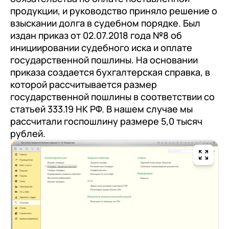
клиентами (CRM)
продукции, и руководство приняло решение о
1С:CRM
взыскании долга в судебном порядке. Был
издан приказ от 02.07.2018 года №8 об
Лицензии 1С
инициировании судебного иска и оплате
государственной пошлины. На основании
Сервисы 1С
приказа создается бухгалтерская справка, в
1С-ЭДО
которой рассчитывается размер
государственной пошлины в соответствии со
1С:Контрагент
статьей 333.19 НК РФ. В нашем случае мы
1С-Отчетность
рассчитали госпошлину размере 5,0 тысяч
рублей.
1С:Фреш
Доки 1С