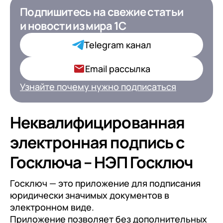
Подпишитесь на свежие статьи
Подпишитесь на свежие статьи
и новости
и новости
из мира 1С
из мира 1С для ИТ-
Директоров
Telegram канал
Ваша роль в компании*
Email рассылка
Узнайте почему нужно подписаться
Подписаться
Неквалифицированная
электронная подпись с
на обработку персональных
Госключа – НЭП Госключ
данных
Госключ — это приложение для подписания
юридически значимых документов в
электронном виде.
Приложение позволяет без дополнительных