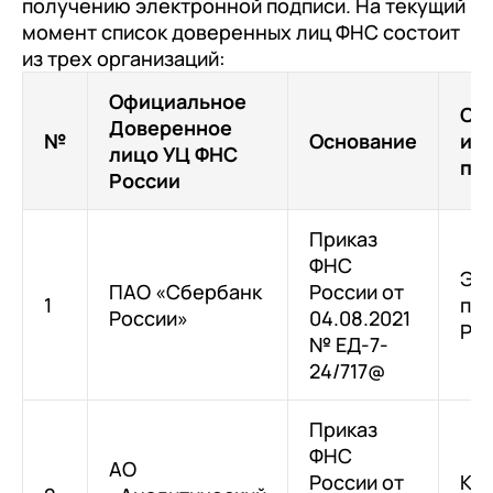
получению электронной подписи. На текущий
момент список доверенных лиц ФНС состоит
из трех организаций:
Официальное
Сс
Доверенное
№
Основание
ин
лицо УЦ ФНС
по
России
Приказ
ФНС
Эл
ПАО «Сбербанк
России от
1
под
России»
04.08.2021
Ро
№ ЕД-7-
24/717@
Приказ
ФНС
АО
России от
Кон