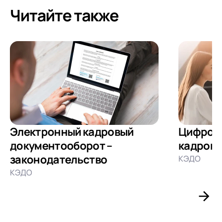
Читайте также
Электронный кадровый
Цифрова
документооборот –
кадрово
законодательство
КЭДО
КЭДО