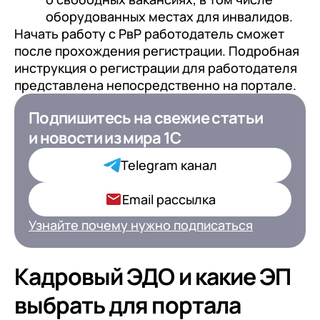
оборудованных местах для инвалидов.
Начать работу с РвР работодатель сможет
после прохождения регистрации. Подробная
инструкция о регистрации для работодателя
представлена непосредственно на портале.
Подпишитесь на свежие статьи
Подпишитесь на свежие статьи
и новости
и новости
из мира 1С
из мира 1С для ИТ-
Директоров
Telegram канал
Ваша роль в компании*
Email рассылка
Узнайте почему нужно подписаться
Подписаться
Кадровый ЭДО и какие ЭП
выбрать для портала
на обработку персональных