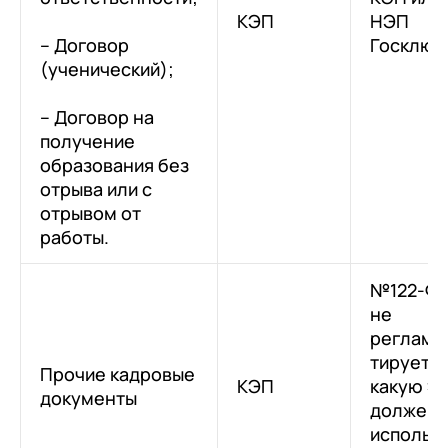
КЭП
НЭП
– Договор
Госключ
(ученический);
– Договор на
получение
образования без
отрыва или с
отрывом от
работы.
№122-Ф
не
регламе
тирует,
Прочие кадровые
КЭП
какую Э
документы
должен
исполь-