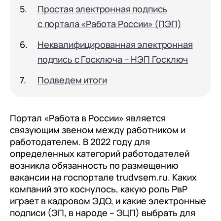
документооборот (КЭДО)
Простая электронная подпись
Контакты
Переход с Terrasoft CRM на 1С:CRM или
Прочие отрасли
Релокация
1С:Кабинет сотрудника
с портала «Работа России» (ПЭП)
1С-Битрикс 24
Грейды
Внутренний документооборот (СЭД)
Неквалифицированная электронная
Истории успеха
1С:Документооборот 8
подпись с Госключа – НЭП Госключ
Отзывы сотрудников
Управление финансами (FRP)
Подведем итоги
1С:Управление холдингом
WA:Финансист
Портал «Работа в России» является
связующим звеном между работником и
Отраслевые решения
работодателем. В 2022 году для
определенных категорий работодателей
Легкая логистика
возникла обязанность по размещению
Бизнес-аналитика (BI)
вакансии на госпортале trudvsem.ru. Каких
компаний это коснулось, какую роль РвР
1С:Аналитика
играет в кадровом ЭДО, и какие электронные
подписи (ЭП, в народе – ЭЦП) выбрать для
Управление взаимоотношениями с