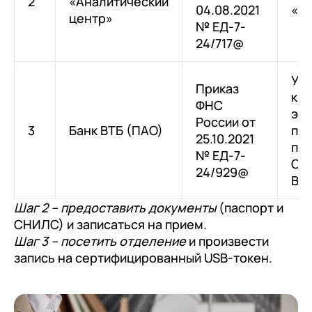
2
«Аналитический
04.08.2021
«О
+7
Номер телефона
центр»
+7
Номер телефона
№ ЕД-7-
Перейти в корзину
24/717@
+7
Номер телефона
Отправить
Продолжить покупки
Ус
Отправить
Приказ
кв
Я даю согласие на обработку
Персональных
ФНС
эл
данных
в соответствии с
Политикой
Я даю согласие на обработку
Персональных
России от
3
Банк ВТБ (ПАО)
под
Конфиденциальности
данных
в соответствии с
Политикой
25.10.2021
Отправить
пол
Конфиденциальности
№ ЕД-7-
ООО
24/929@
Я даю согласие на обработку
Персональных
ВТ
данных
в соответствии с
Политикой
Шаг 2 – предоставить документы
(паспорт и
Конфиденциальности
СНИЛС) и записаться на прием.
Шаг 3 – посетить отделение
и произвести
запись на сертифицированный USB-токен.