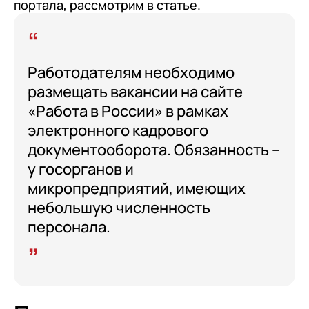
клиентами (CRM)
портала, рассмотрим в статье.
1С:CRM
Лицензии 1С
Работодателям необходимо
Сервисы 1С
размещать вакансии на сайте
«Работа в России» в рамках
1С-ЭДО
электронного кадрового
1С:Контрагент
документооборота. Обязанность –
1С-Отчетность
у госорганов и
1С:Фреш
микропредприятий, имеющих
небольшую численность
Доки 1С
персонала.